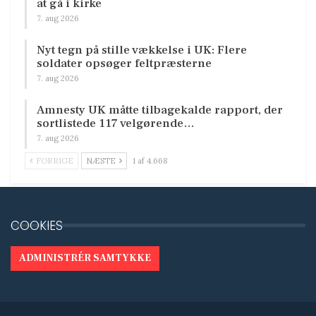
at gå i kirke
7. aug 2026
Nyt tegn på stille vækkelse i UK: Flere
soldater opsøger feltpræsterne
7. aug 2026
Amnesty UK måtte tilbagekalde rapport, der
sortlistede 117 velgørende…
7. aug 2026
FORRIGE
NÆSTE
1 af 4.668
COOKIES
ADMINISTRÉR SAMTYKKE