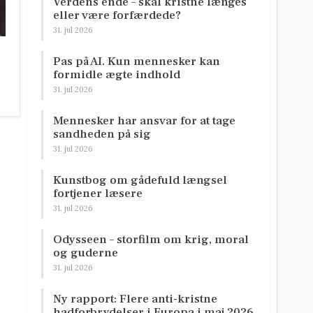
Verdens ende – skal kristne længes
eller være forfærdede?
31. jul 2026
Pas på AI. Kun mennesker kan
formidle ægte indhold
31. jul 2026
Mennesker har ansvar for at tage
sandheden på sig
31. jul 2026
Kunstbog om gådefuld længsel
fortjener læsere
31. jul 2026
Odysseen – storfilm om krig, moral
og guderne
31. jul 2026
Ny rapport: Flere anti-kristne
hadforbrydelser i Europa i maj 2026