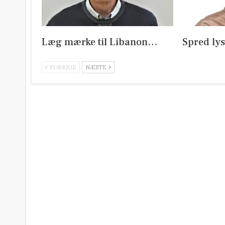
Læg mærke til Libanon…
Spred ly
FORRIGE
NÆSTE