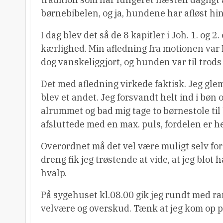
børnebibelen, og ja, hundene har afløst hi
I dag blev det så de 8 kapitler i Joh. 1. og 
kærlighed. Min afledning fra motionen var B
dog vanskeliggjort, og hunden var til trods 
Det med afledning virkede faktisk. Jeg gl
blev et andet. Jeg forsvandt helt ind i bøn 
alrummet og bad mig tage to børnestole til b
afsluttede med en max. puls, fordelen er h
Overordnet må det vel være muligt selv for
dreng fik jeg trøstende at vide, at jeg blo
hvalp.
På sygehuset kl.08.00 gik jeg rundt med ran
velvære og overskud. Tænk at jeg kom op p