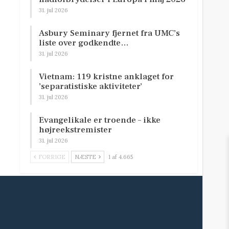
31. jul 2026
Asbury Seminary fjernet fra UMC’s
liste over godkendte…
31. jul 2026
Vietnam: 119 kristne anklaget for
’separatistiske aktiviteter’
31. jul 2026
Evangelikale er troende – ikke
højreekstremister
31. jul 2026
FORRIGE
NÆSTE
1 af 4.665