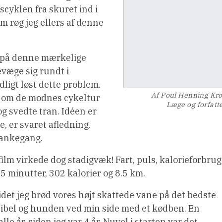
nscyklen fra skuret ind i
m røg jeg ellers af denne
p på denne mærkelige
bevæge sig rundt i
dligt løst dette problem.
Af Poul Henning Kr
lm om de modnes cykeltur
Læge og forfatt
g svedte tran. Idéen er
, er svaret afledning.
tankegang.
lm virkede dog stadigvæk! Fart, puls, kalorieforbrug
25 minutter, 302 kalorier og 8.5 km.
 idet jeg brød vores højt skattede vane på det bedste
bibel og hunden ved min side med et kødben. En
le år, siden jeg var 4 år. Nuvel i starten var det