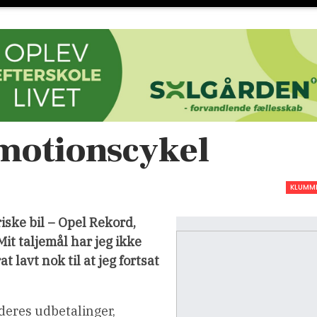
 motionscykel
KLUMM
iske bil – Opel Rekord,
it taljemål har jeg ikke
 lavt nok til at jeg fortsat
 deres udbetalinger,