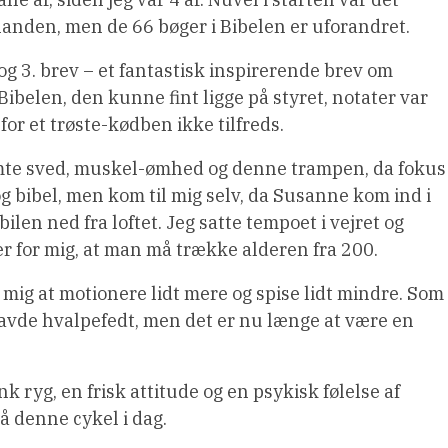
nanden, men de 66 bøger i Bibelen er uforandret.
2. og 3. brev – et fantastisk inspirerende brev om
ibelen, den kunne fint ligge på styret, notater var
for et trøste-kødben ikke tilfreds.
emte sved, muskel-ømhed og denne trampen, da fokus
og bibel, men kom til mig selv, da Susanne kom ind i
ilen ned fra loftet. Jeg satte tempoet i vejret og
er for mig, at man må trække alderen fra 200.
 mig at motionere lidt mere og spise lidt mindre. Som
t havde hvalpefedt, men det er nu længe at være en
k ryg, en frisk attitude og en psykisk følelse af
å denne cykel i dag.