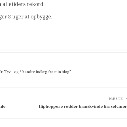
n alletiders rekord.
ger 3 uger at opbygge.
r. Tyv - og 39 andre indlæg fra min blog"
NÆSTE
mle
Hiphoppere redder transkvinde fra selvmo