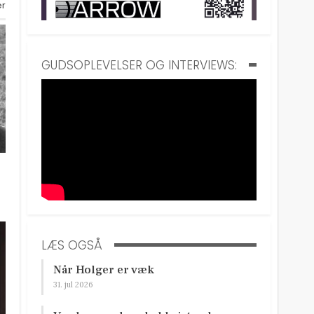
er
GUDSOPLEVELSER OG INTERVIEWS:
LÆS OGSÅ
Når Holger er væk
31. jul 2026