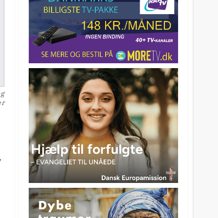
og
er
,