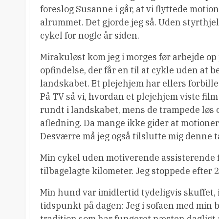
foreslog Susanne i går, at vi flyttede motio
alrummet. Det gjorde jeg så. Uden styrthjel
cykel for nogle år siden.
Mirakuløst kom jeg i morges før arbejde o
opfindelse, der får en til at cykle uden at 
landskabet. Et plejehjem har ellers forbille
På TV så vi, hvordan et plejehjem viste fi
rundt i landskabet, mens de trampede løs o
afledning. Da mange ikke gider at motionere
Desværre må jeg også tilslutte mig denne 
Min cykel uden motiverende assisterende fi
tilbagelagte kilometer. Jeg stoppede efter 
Min hund var imidlertid tydeligvis skuffet,
tidspunkt på dagen: Jeg i sofaen med min 
tradition som har fungeret næsten dagligt al