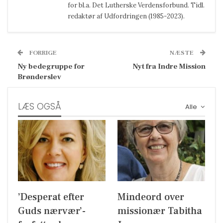
for bl.a. Det Lutherske Verdensforbund. Tidl.
redaktør af Udfordringen (1985-2023).
FORRIGE
NÆSTE
Ny bedegruppe for
Nyt fra Indre Mission
Brønderslev
LÆS OGSÅ
Alle
’Desperat efter
Mindeord over
Guds nærvær’-
missionær Tabitha