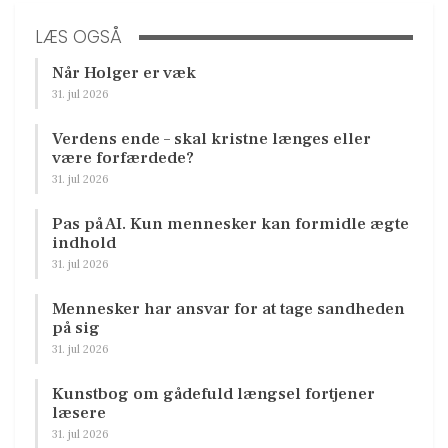
LÆS OGSÅ
Når Holger er væk
31. jul 2026
Verdens ende – skal kristne længes eller
være forfærdede?
31. jul 2026
Pas på AI. Kun mennesker kan formidle ægte
indhold
31. jul 2026
Mennesker har ansvar for at tage sandheden
på sig
31. jul 2026
Kunstbog om gådefuld længsel fortjener
læsere
31. jul 2026