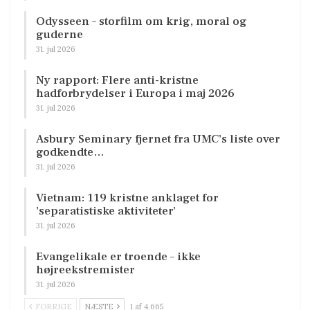
Odysseen – storfilm om krig, moral og
guderne
31. jul 2026
Ny rapport: Flere anti-kristne
hadforbrydelser i Europa i maj 2026
31. jul 2026
Asbury Seminary fjernet fra UMC’s liste over
godkendte…
31. jul 2026
Vietnam: 119 kristne anklaget for
’separatistiske aktiviteter’
31. jul 2026
Evangelikale er troende – ikke
højreekstremister
31. jul 2026
FORRIGE
NÆSTE
1 af 4.665