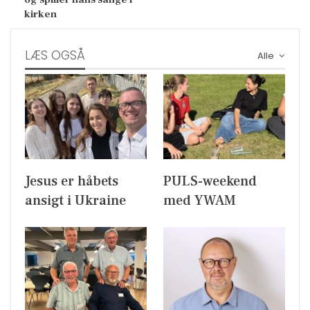
kirken
LÆS OGSÅ
Alle
Jesus er håbets
PULS-weekend
ansigt i Ukraine
med YWAM