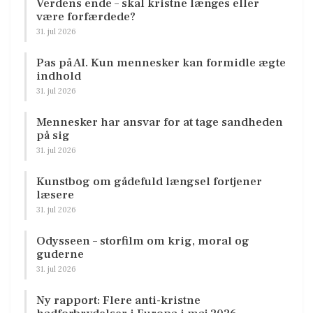
Verdens ende – skal kristne længes eller
være forfærdede?
31. jul 2026
Pas på AI. Kun mennesker kan formidle ægte
indhold
31. jul 2026
Mennesker har ansvar for at tage sandheden
på sig
31. jul 2026
Kunstbog om gådefuld længsel fortjener
læsere
31. jul 2026
Odysseen – storfilm om krig, moral og
guderne
31. jul 2026
Ny rapport: Flere anti-kristne