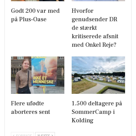
Godt 200 var med
Hvorfor
på Plus-Oase
genudsender DR
de stærkt
kritiserede afsnit
med Onkel Reje?
Flere ufødte
1.500 deltagere på
aborteres sent
SommerCamp i
Kolding
FORRIGE
NÆSTE