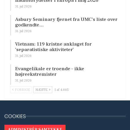
hadforbrydelser i Europa i maj 2026
31. jul 2026
Asbury Seminary fjernet fra UMC’s liste over
godkendte…
31. jul 2026
Vietnam: 119 kristne anklaget for
’separatistiske aktiviteter’
31. jul 2026
Evangelikale er troende – ikke
højreekstremister
31. jul 2026
FORRIGE
NÆSTE
1 af 4.665
COOKIES
ADMINISTRÉR SAMTYKKE