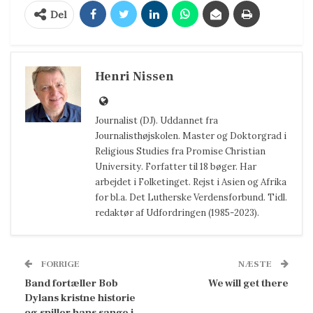
Del
Henri Nissen
Journalist (DJ). Uddannet fra
Journalisthøjskolen. Master og Doktorgrad i
Religious Studies fra Promise Christian
University. Forfatter til 18 bøger. Har
arbejdet i Folketinget. Rejst i Asien og Afrika
for bl.a. Det Lutherske Verdensforbund. Tidl.
redaktør af Udfordringen (1985-2023).
FORRIGE
NÆSTE
Band fortæller Bob
We will get there
Dylans kristne historie
og spiller hans sange i