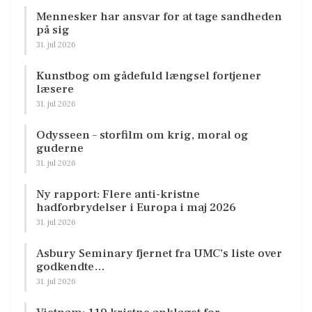
Mennesker har ansvar for at tage sandheden
på sig
31. jul 2026
Kunstbog om gådefuld længsel fortjener
læsere
31. jul 2026
Odysseen – storfilm om krig, moral og
guderne
31. jul 2026
Ny rapport: Flere anti-kristne
hadforbrydelser i Europa i maj 2026
31. jul 2026
Asbury Seminary fjernet fra UMC’s liste over
godkendte…
31. jul 2026