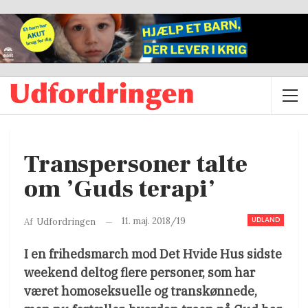
Transpersoner talte
om ’Guds terapi’
UDLAND
11. maj. 2018/19
Af
Udfordringen
I en frihedsmarch mod Det Hvide Hus sidste
weekend deltog flere personer, som har
været homoseksuelle og transkønnede,