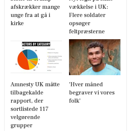
afskrækker mange
vækkelse i UK:
unge fra at gå i
Flere soldater
kirke
opsøger
feltpræsterne
Amnesty UK måtte
’Hver måned
tilbagekalde
begraver vi vores
rapport, der
folk’
sortlistede 117
velgørende
grupper