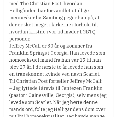
med The Christian Post, hvordan
Helligånden har forvandlet utallige
mennesker liv. Samtidig peger han på, at
der er sket meget i kirkerne i forhold til,
hvordan kristne i vor tid møder LGBTQ-
personer.
Jeffrey McCall er 30 år og kommer fra
Franklin Springs i Georgia. Han levede som
homoseksuel mand fra han var 15 til han
blev 27 år. I de næste to år levede han som
en transkønnet kvinde ved navn Scarlet.
Til Christian Post fortæller Jeffrey McCall:
– Jeg lyttede i årevis til Jentezen Franklin
(pastor i Gainesville, Georgia), selv mens jeg
levede som Scarlet. Når jeg hørte denne
mands ord, følte jeg Helligåndens dom over
mit liv i homoseksualitet. Jeg havde mange