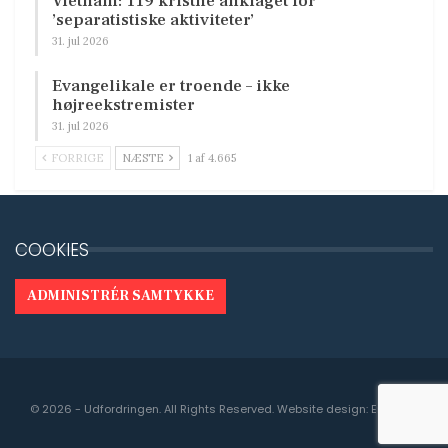
Vietnam: 119 kristne anklaget for
’separatistiske aktiviteter’
31. jul 2026
Evangelikale er troende – ikke
højreekstremister
31. jul 2026
FORRIGE
NÆSTE
1 af 4.665
COOKIES
ADMINISTRÉR SAMTYKKE
© 2026 - Udfordringen. All Rights Reserved.
Website design:
Engedal