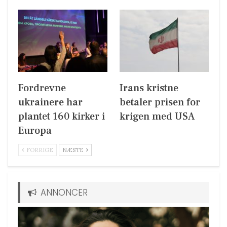
Fordrevne
Irans kristne
ukrainere har
betaler prisen for
plantet 160 kirker i
krigen med USA
Europa
FORRIGE
NÆSTE
ANNONCER