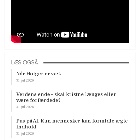
LÆS OGSÅ
Når Holger er væk
31. jul 2026
Verdens ende – skal kristne længes eller
være forfærdede?
31. jul 2026
Pas på AI. Kun mennesker kan formidle ægte
indhold
31. jul 2026