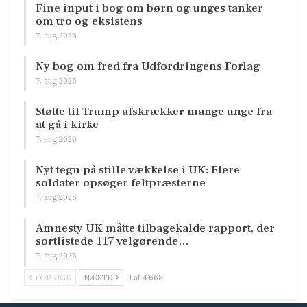
Fine input i bog om børn og unges tanker
om tro og eksistens
7. aug 2026
Ny bog om fred fra Udfordringens Forlag
7. aug 2026
Støtte til Trump afskrækker mange unge fra
at gå i kirke
7. aug 2026
Nyt tegn på stille vækkelse i UK: Flere
soldater opsøger feltpræsterne
7. aug 2026
Amnesty UK måtte tilbagekalde rapport, der
sortlistede 117 velgørende…
7. aug 2026
FORRIGE
NÆSTE
1 af 4.668