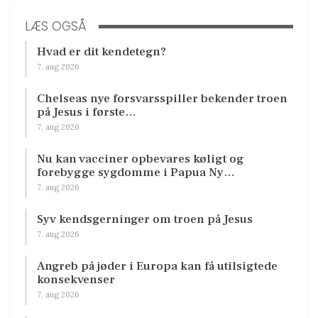
LÆS OGSÅ
Hvad er dit kendetegn?
7. aug 2026
Chelseas nye forsvarsspiller bekender troen
på Jesus i første…
7. aug 2026
Nu kan vacciner opbevares køligt og
forebygge sygdomme i Papua Ny…
7. aug 2026
Syv kendsgerninger om troen på Jesus
7. aug 2026
Angreb på jøder i Europa kan få utilsigtede
konsekvenser
7. aug 2026