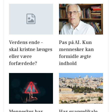
Verdens ende –
Pas på AI. Kun
skal kristne længes
mennesker kan
eller være
formidle ægte
forfærdede?
indhold
Mennesker har
Har evangelikale