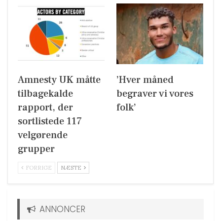
Amnesty UK måtte
’Hver måned
tilbagekalde
begraver vi vores
rapport, der
folk’
sortlistede 117
velgørende
grupper
FORRIGE
NÆSTE
ANNONCER