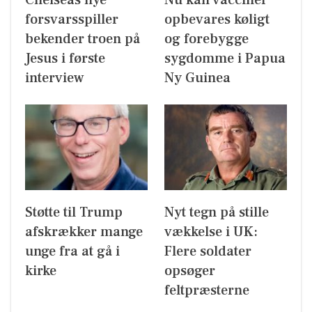
forsvarsspiller
opbevares køligt
bekender troen på
og forebygge
Jesus i første
sygdomme i Papua
interview
Ny Guinea
Støtte til Trump
Nyt tegn på stille
afskrækker mange
vækkelse i UK:
unge fra at gå i
Flere soldater
kirke
opsøger
feltpræsterne