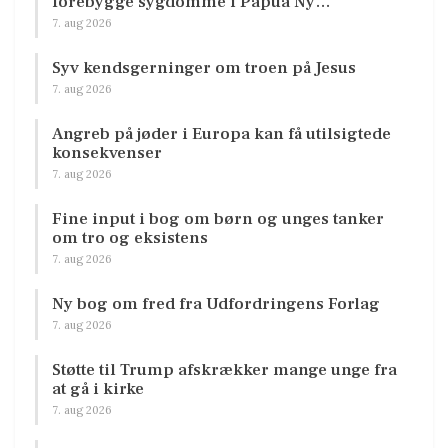
forebygge sygdomme i Papua Ny…
7. aug 2026
Syv kendsgerninger om troen på Jesus
7. aug 2026
Angreb på jøder i Europa kan få utilsigtede
konsekvenser
7. aug 2026
Fine input i bog om børn og unges tanker
om tro og eksistens
7. aug 2026
Ny bog om fred fra Udfordringens Forlag
7. aug 2026
Støtte til Trump afskrækker mange unge fra
at gå i kirke
7. aug 2026