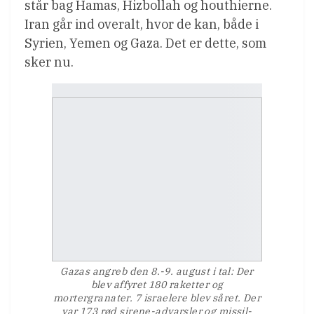
står bag Hamas, Hizbollah og houthierne.
Iran går ind overalt, hvor de kan, både i
Syrien, Yemen og Gaza. Det er dette, som
sker nu.
Gazas angreb den 8.-9. august i tal: Der
blev affyret 180 raketter og
mortergranater. 7 israelere blev såret. Der
var 173 rød sirene-advarsler og missil-