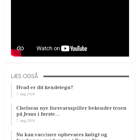
LÆS OGSÅ
Hvad er dit kendetegn?
7. aug 2026
Chelseas nye forsvarsspiller bekender troen
på Jesus i første…
7. aug 2026
Nu kan vacciner opbevares køligt og