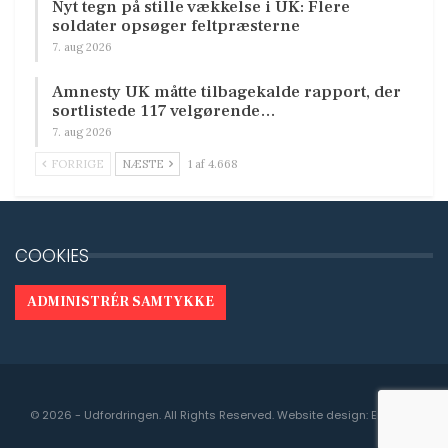
Nyt tegn på stille vækkelse i UK: Flere
soldater opsøger feltpræsterne
7. aug 2026
Amnesty UK måtte tilbagekalde rapport, der
sortlistede 117 velgørende…
7. aug 2026
FORRIGE
NÆSTE
1 af 4.668
COOKIES
ADMINISTRÉR SAMTYKKE
© 2026 - Udfordringen. All Rights Reserved.
Website design:
Engedal