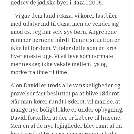
nedrev de jødiske byer i Gaza i 2005.
– Vi gav dem land i Gaza. Vi kører lastbiler
med udstyr ind til Gaza, men de vender sig
imod os. Jeg har selv syv børn. Angrebene
rammer børnene hårdt. Denne situation er
ikke let for dem. Vi føler dette som en krig,
hver eneste uge. Vi vil leve som normale
mennesker, ikke veksle mellem lys og
mørke fra time til time.
Alon Davidi er trods alle vanskeligheder og
prøvelser fast besluttet på at blive i Sderot.
Når man kører rundt i Sderot, vil man se, at
mange nye boligblokke er under opbygning.
Davidi fortæller, at der er købere til husene.
Men en af de nye lejligheder blev ramt af en
kraftig raket fra Gaza, som sprængte hul i