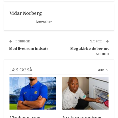
Vidar Norberg
Journalist.
FORRIGE
NÆSTE
Med livet som indsats
Megakirke døber nr.
50.000
LÆS OGSÅ
Alle
Chelseas nye
Nu kan vacciner