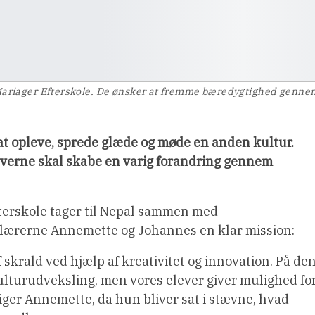
ariager Efterskole. De ønsker at fremme bæredygtighed genne
r at opleve, sprede glæde og møde en anden kultur.
verne skal skabe en varig forandring gennem
fterskole tager til Nepal sammen med
 lærerne Annemette og Johannes en klar mission:
 skrald ved hjælp af kreativitet og innovation. På de
ulturudveksling, men vores elever giver mulighed fo
, siger Annemette, da hun bliver sat i stævne, hvad