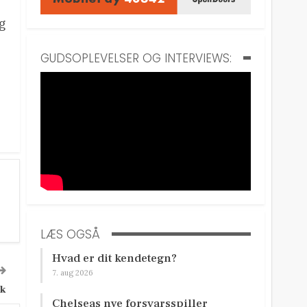
g
GUDSOPLEVELSER OG INTERVIEWS:
LÆS OGSÅ
Hvad er dit kendetegn?
7. aug 2026
nk
Chelseas nye forsvarsspiller