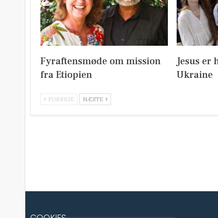
Fyraftensmøde om mission
Jesus er 
fra Etiopien
Ukraine
FORRIGE
NÆSTE