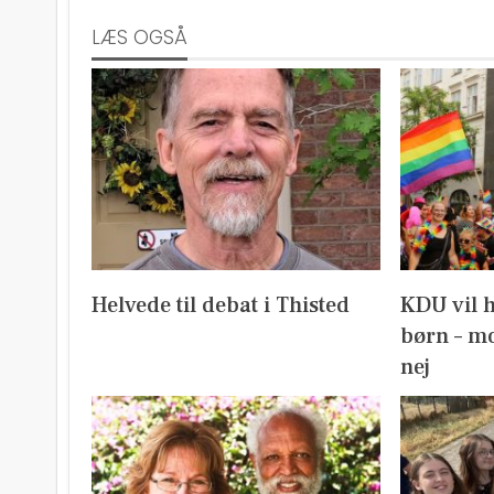
LÆS OGSÅ
Helvede til debat i Thisted
KDU vil 
børn – mo
nej