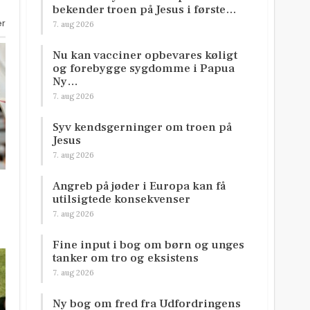
bekender troen på Jesus i første…
er
7. aug 2026
Nu kan vacciner opbevares køligt
og forebygge sygdomme i Papua
Ny…
7. aug 2026
Syv kendsgerninger om troen på
Jesus
7. aug 2026
Angreb på jøder i Europa kan få
utilsigtede konsekvenser
7. aug 2026
Fine input i bog om børn og unges
tanker om tro og eksistens
7. aug 2026
Ny bog om fred fra Udfordringens