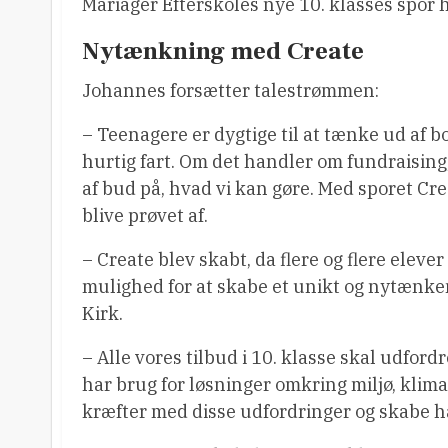
Mariager Efterskoles nye 10. klasses spor 
Nytænkning med Create
Johannes forsætter talestrømmen:
– Teenagere er dygtige til at tænke ud af b
hurtig fart. Om det handler om fundraising
af bud på, hvad vi kan gøre. Med sporet Crea
blive prøvet af.
– Create blev skabt, da flere og flere eleve
mulighed for at skabe et unikt og nytænke
Kirk.
– Alle vores tilbud i 10. klasse skal udfor
har brug for løsninger omkring miljø, klima 
kræfter med disse udfordringer og skabe hå