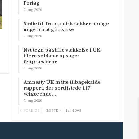
Forlag
7. aug 2026
Støtte til Trump afskrækker mange
unge fra at gå i kirke
7. aug 2026
Nyt tegn på stille vækkelse i UK:
Flere soldater opsøger
feltpræsterne
7. aug 2026
Amnesty UK måtte tilbagekalde
rapport, der sortlistede 117
velgørende…
7. aug 2026
FORRIGE
NÆSTE
1 af 4.668