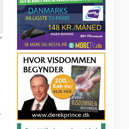
m
n
r