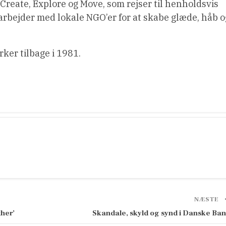
 Create, Explore og Move, som rejser til henholdsvis
rbejder med lokale NGO’er for at skabe glæde, håb o
ker tilbage i 1981.
NÆSTE
her’
Skandale, skyld og synd i Danske Ba