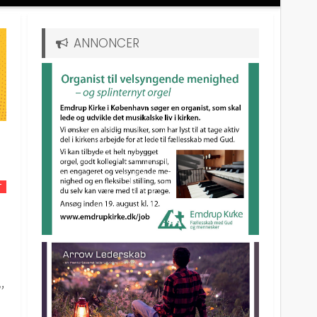
ANNONCER
T
”