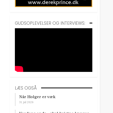
GUDSOPLEVELSER OG INTERVIEWS:
LÆS OGSÅ
Når Holger er væk
31. jul 2026