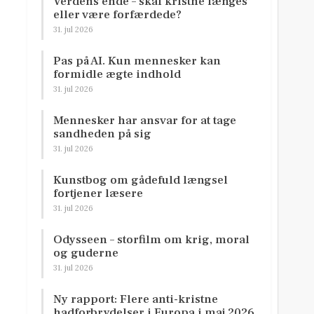
Verdens ende – skal kristne længes
eller være forfærdede?
31. jul 2026
Pas på AI. Kun mennesker kan
formidle ægte indhold
31. jul 2026
Mennesker har ansvar for at tage
sandheden på sig
31. jul 2026
Kunstbog om gådefuld længsel
fortjener læsere
31. jul 2026
Odysseen – storfilm om krig, moral
og guderne
31. jul 2026
Ny rapport: Flere anti-kristne
hadforbrydelser i Europa i maj 2026