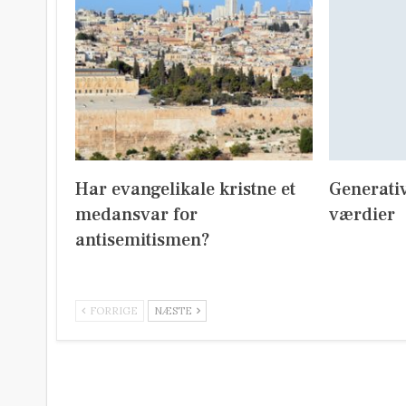
Har evangelikale kristne et
Generativ
medansvar for
værdier
antisemitismen?
FORRIGE
NÆSTE