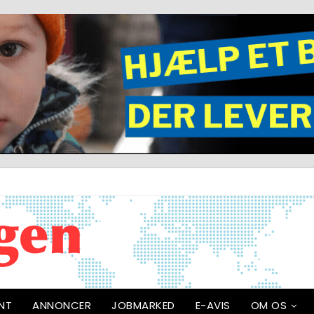
NT
ANNONCER
JOBMARKED
E-AVIS
OM OS