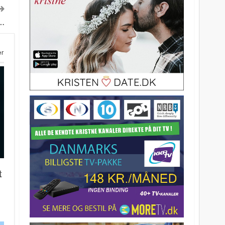
 …
er
t