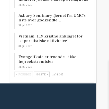
31. jul 2026
Asbury Seminary fjernet fra UMC’s
liste over godkendte…
31. jul 2026
Vietnam: 119 kristne anklaget for
’separatistiske aktiviteter’
31. jul 2026
Evangelikale er troende – ikke
højreekstremister
31. jul 2026
FORRIGE
NÆSTE
1 af 4.665