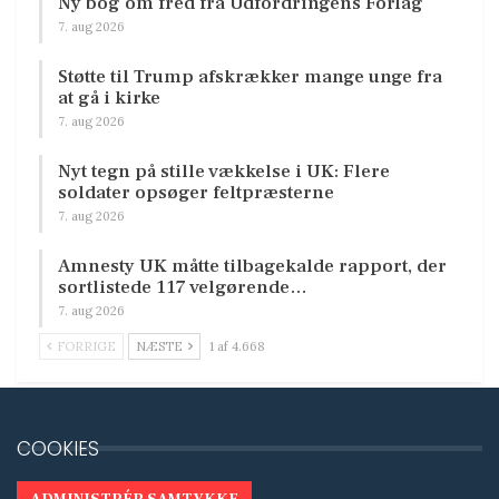
Ny bog om fred fra Udfordringens Forlag
7. aug 2026
Støtte til Trump afskrækker mange unge fra
at gå i kirke
7. aug 2026
Nyt tegn på stille vækkelse i UK: Flere
soldater opsøger feltpræsterne
7. aug 2026
Amnesty UK måtte tilbagekalde rapport, der
sortlistede 117 velgørende…
7. aug 2026
FORRIGE
NÆSTE
1 af 4.668
COOKIES