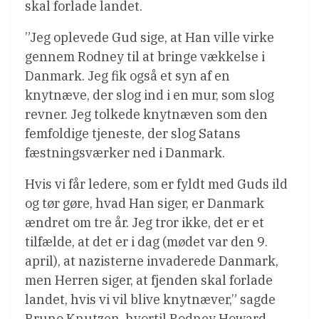
skal forlade landet.
”Jeg oplevede Gud sige, at Han ville virke
gennem Rodney til at bringe vækkelse i
Danmark. Jeg fik også et syn af en
knytnæve, der slog ind i en mur, som slog
revner. Jeg tolkede knytnæven som den
femfoldige tjeneste, der slog Satans
fæstningsværker ned i Danmark.
Hvis vi får ledere, som er fyldt med Guds ild
og tør gøre, hvad Han siger, er Danmark
ændret om tre år. Jeg tror ikke, det er et
tilfælde, at det er i dag (mødet var den 9.
april), at nazisterne invaderede Danmark,
men Herren siger, at fjenden skal forlade
landet, hvis vi vil blive knytnæver,” sagde
Bruno Knutzen, hvortil Rodney Howard-