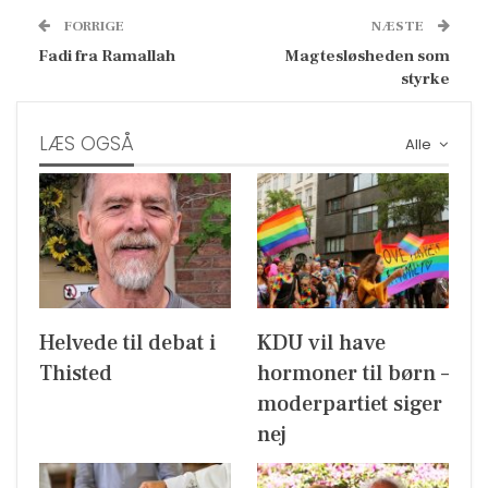
FORRIGE
NÆSTE
Fadi fra Ramallah
Magtesløsheden som
styrke
LÆS OGSÅ
Alle
Helvede til debat i
KDU vil have
Thisted
hormoner til børn –
moderpartiet siger
nej