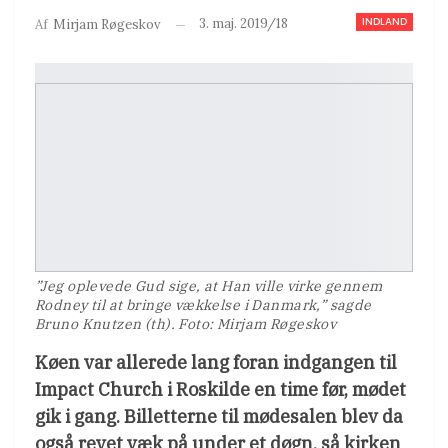
INDLAND
3. maj. 2019/18
Af
Mirjam Røgeskov
”Jeg oplevede Gud sige, at Han ville virke gennem
Rodney til at bringe vækkelse i Danmark,” sagde
Bruno Knutzen (th). Foto: Mirjam Røgeskov
Køen var allerede lang foran indgangen til
Impact Church i Roskilde en time før, mødet
gik i gang. Billetterne til mødesalen blev da
også revet væk på under et døgn, så kirken