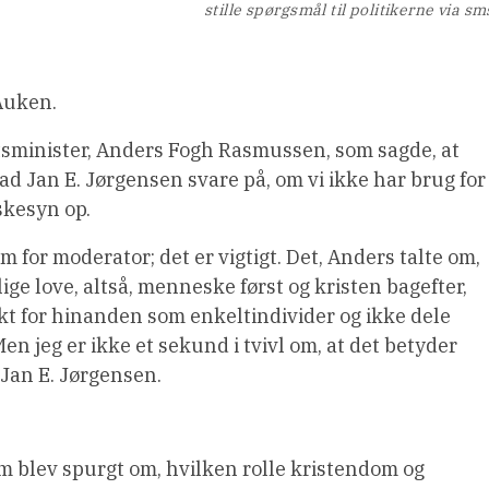
stille spørgsmål til politikerne via sm
 Auken.
atsminister, Anders Fogh Rasmussen, som sagde, at
bad Jan E. Jørgensen svare på, om vi ikke har brug for
skesyn op.
for moderator; det er vigtigt. Det, Anders talte om,
slige love, altså, menneske først og kristen bagefter,
kt for hinanden som enkeltindivider og ikke dele
Men jeg er ikke et sekund i tvivl om, at det betyder
 Jan E. Jørgensen.
m blev spurgt om, hvilken rolle kristendom og