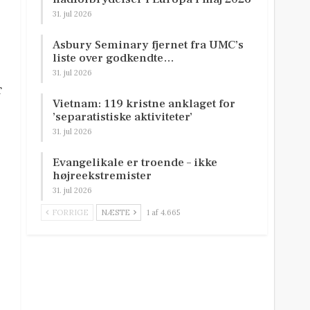
31. jul 2026
Asbury Seminary fjernet fra UMC’s
liste over godkendte…
31. jul 2026
r
Vietnam: 119 kristne anklaget for
’separatistiske aktiviteter’
31. jul 2026
Evangelikale er troende – ikke
højreekstremister
31. jul 2026
FORRIGE
NÆSTE
1 af 4.665