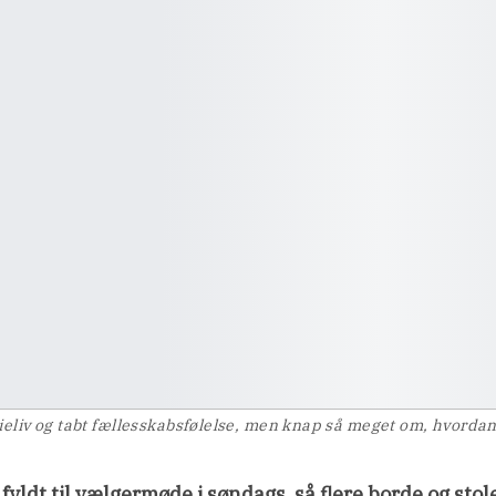
ieliv og tabt fællesskabsfølelse, men knap så meget om, hvorda
fyldt til vælgermøde i søndags, så flere borde og stol