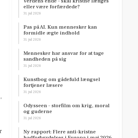
Verdens ende – skal kristne længes
eller være forfærdede?
31. jul 2026
Pas på AI. Kun mennesker kan
formidle ægte indhold
31. jul 2026
Mennesker har ansvar for at tage
sandheden på sig
31. jul 2026
Kunstbog om gådefuld længsel
fortjener læsere
31. jul 2026
,
Odysseen – storfilm om krig, moral
og guderne
31. jul 2026
r
Ny rapport: Flere anti-kristne
hadforbrydelser i Europa i maj 2026