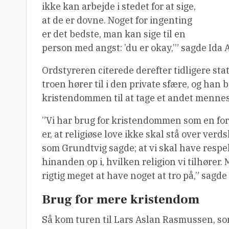
ikke kan arbejde i stedet for at sige,
at de er dovne. Noget for ingenting
er det bedste, man kan sige til en
person med angst: ’du er okay,’” sagde Ida
Ordstyreren citerede derefter tidligere st
troen hører til i den private sfære, og han 
kristendommen til at tage et andet menne
”Vi har brug for kristendommen som en form 
er, at religiøse love ikke skal stå over verd
som Grundtvig sagde; at vi skal have respe
hinanden op i, hvilken religion vi tilhører. 
rigtig meget at have noget at tro på,” sagde
Brug for mere kristendom
Så kom turen til Lars Aslan Rasmussen, so