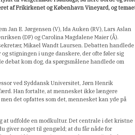
ret af Frikirkenet og København Vineyard, og temae
em Jan E. Jørgensen (V), Ida Auken (RV), Lars Aslan
enriksen (DF) og Carolina Magdalene Maier (Å).
lsekretær, Mikael Wandt Laursen. Debatten handlede
og stigningen i unge danskere, der ofte føler sig
ede debat kom dog, da spørgsmålene handlede om
essor ved Syddansk Universitet, Jørn Henrik
færd. Han fortalte, at mennesket ikke længere
lv, men det opfattes som det, mennesket kan yde på
g at udfolde en modkultur. Det centrale i det kristne
du giver noget til gengæld; at du får nåde for