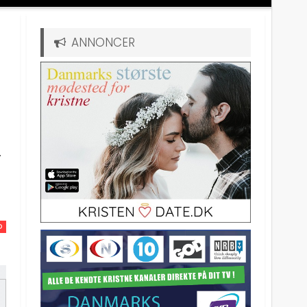
ANNONCER
n
D