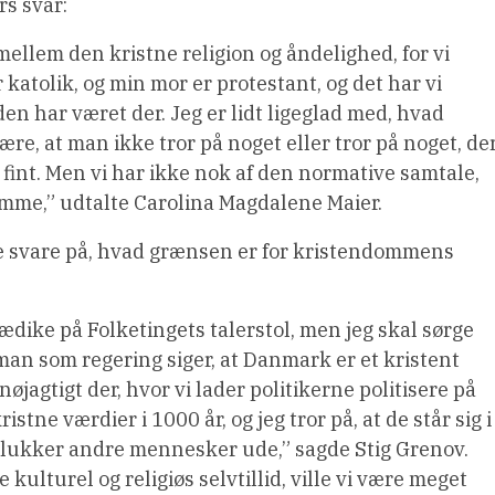
rs svar:
 mellem den kristne religion og åndelighed, for vi
katolik, og min mor er protestant, og det har vi
en har været der. Jeg er lidt ligeglad med, hvad
re, at man ikke tror på noget eller tror på noget, de
er fint. Men vi har ikke nok af den normative samtale,
lemme,” udtalte Carolina Magdalene Maier.
lle svare på, hvad grænsen er for kristendommens
rædike på Folketingets talerstol, men jeg skal sørge
år man som regering siger, at Danmark er et kristent
 nøjagtigt der, hvor vi lader politikerne politisere på
ristne værdier i 1000 år, og jeg tror på, at de står sig i
 lukker andre mennesker ude,” sagde Stig Grenov.
kulturel og religiøs selvtillid, ville vi være meget