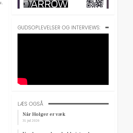
s.
GUDSOPLEVELSER OG INTERVIEWS:
LÆS OGSÅ
Når Holger er væk
31. jul 2026