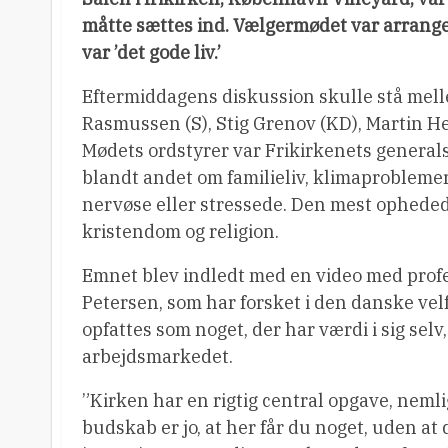
måtte sættes ind. Vælgermødet var arrange
var ’det gode liv.’
Eftermiddagens diskussion skulle stå mell
Rasmussen (S), Stig Grenov (KD), Martin H
Mødets ordstyrer var Frikirkenets genera
blandt andet om familieliv, klimaproblemer 
nervøse eller stressede. Den mest ophed
kristendom og religion.
Emnet blev indledt med en video med prof
Petersen, som har forsket i den danske vel
opfattes som noget, der har værdi i sig se
arbejdsmarkedet.
”Kirken har en rigtig central opgave, nemli
budskab er jo, at her får du noget, uden at 