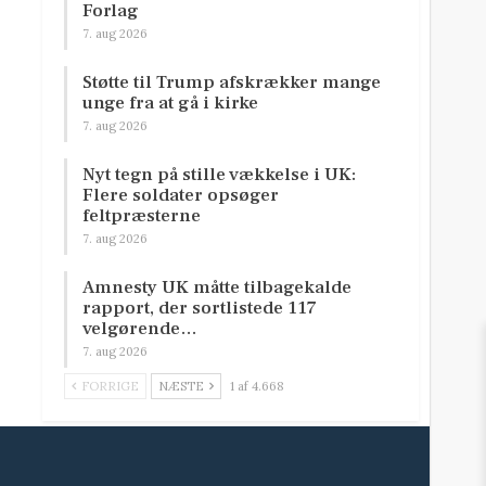
Forlag
7. aug 2026
Støtte til Trump afskrækker mange
unge fra at gå i kirke
7. aug 2026
Nyt tegn på stille vækkelse i UK:
Flere soldater opsøger
feltpræsterne
7. aug 2026
Amnesty UK måtte tilbagekalde
rapport, der sortlistede 117
velgørende…
7. aug 2026
FORRIGE
NÆSTE
1 af 4.668