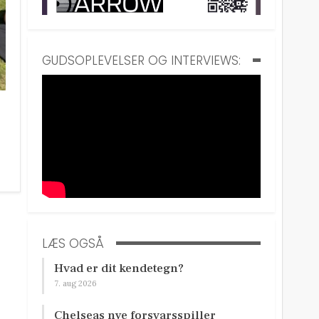
GUDSOPLEVELSER OG INTERVIEWS:
LÆS OGSÅ
Hvad er dit kendetegn?
7. aug 2026
Chelseas nye forsvarsspiller