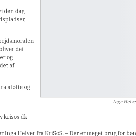
vi den dag
dspladser,
rbejdsmoralen
bliver det
er og
det af
ra støtte og
Inga Helve
.krisos.dk
er Inga Helver fra KriSoS. – Der er meget brug for bø