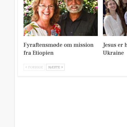
Fyraftensmøde om mission
Jesus er 
fra Etiopien
Ukraine
FORRIGE
NÆSTE