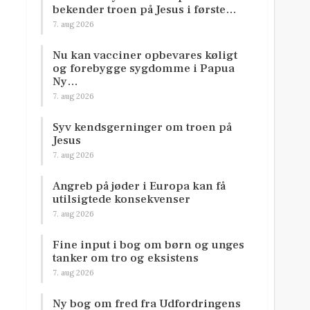
bekender troen på Jesus i første…
7. aug 2026
Nu kan vacciner opbevares køligt
og forebygge sygdomme i Papua
Ny…
7. aug 2026
Syv kendsgerninger om troen på
Jesus
7. aug 2026
Angreb på jøder i Europa kan få
utilsigtede konsekvenser
7. aug 2026
Fine input i bog om børn og unges
tanker om tro og eksistens
7. aug 2026
Ny bog om fred fra Udfordringens