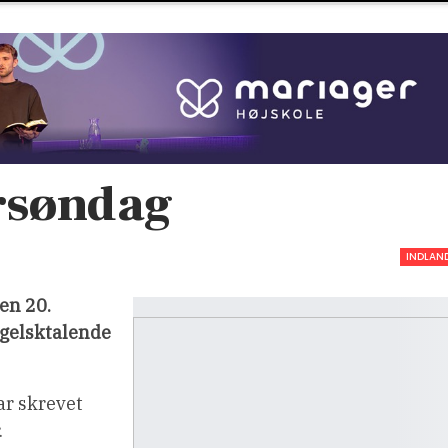
rsøndag
INDLAN
en 20.
ngelsktalende
ar skrevet
.