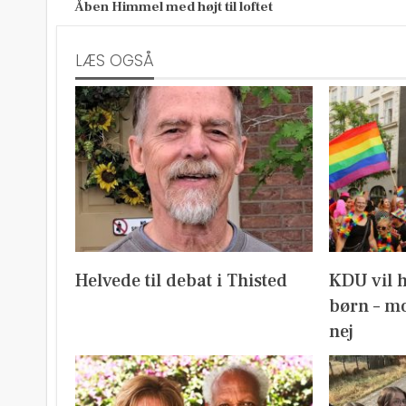
Åben Himmel med højt til loftet
LÆS OGSÅ
Helvede til debat i Thisted
KDU vil 
børn – mo
nej