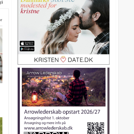
gi
er