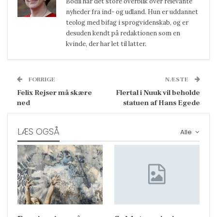
Bodil har det store overblik over relevante
nyheder fra ind- og udland. Hun er uddannet
teolog med bifag i sprogvidenskab, og er
desuden kendt på redaktionen som en
kvinde, der har let til latter.
FORRIGE
NÆSTE
Felix Rejser må skære
Flertal i Nuuk vil beholde
ned
statuen af Hans Egede
LÆS OGSÅ
Alle