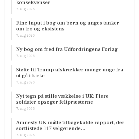
konsekvenser
7. aug 2026
Fine input i bog om børn og unges tanker
om tro og eksistens
7. aug 2026
Ny bog om fred fra Udfordringens Forlag
7. aug 2026
Støtte til Trump afskrækker mange unge fra
at gå i kirke
7. aug 2026
Nyt tegn på stille vækkelse i UK: Flere
soldater opsøger feltpræsterne
7. aug 2026
Amnesty UK måtte tilbagekalde rapport, der
sortlistede 117 velgørende…
7. aug 2026