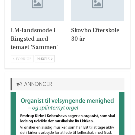
LM-landsmøde i
Skovbo Efterskole
Ringsted med
30 år
temaet ’Sammen’
FORRIGE
NÆSTE
ANNONCER