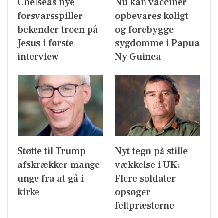
Chelseas nye
Nu kan vacciner
forsvarsspiller
opbevares køligt
bekender troen på
og forebygge
Jesus i første
sygdomme i Papua
interview
Ny Guinea
Støtte til Trump
Nyt tegn på stille
afskrækker mange
vækkelse i UK:
unge fra at gå i
Flere soldater
kirke
opsøger
feltpræsterne