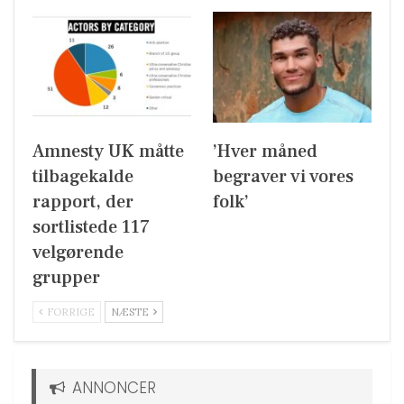
Amnesty UK måtte
’Hver måned
tilbagekalde
begraver vi vores
rapport, der
folk’
sortlistede 117
velgørende
grupper
FORRIGE
NÆSTE
ANNONCER