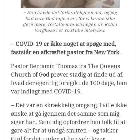
– Han havde det forfærdeligt en nat, og jeg
bad bare Gud tage over, for vi kunne ikke
gøre mere, fortalte intensivlægen dr. Robin
Varghese i et YouTube interview.
– COVID-19 er ikke noget at spøge med,
fastslår en afkræftet pastor fra New York.
Pastor Benjamin Thomas fra The Queens
Church of God prøver stadig at finde ud af,
hvad der egentlig foregik i de 100 dage, han
var indlagt med COVID-19.
– Det var en skrækkelig omgang. I ville ikke
ønske at gå igennem det samme som mig,
siger han. Samtidig opfordrer han folk til at
gøre alt for at undgå smitten – og takker
Gud for det under, at han selv lever.