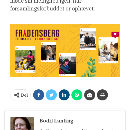
møde sin menighed igen, når
forsamlingsforbuddet er ophævet.
Del
Bodil Lanting