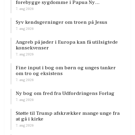
forebygge sygdomme i Papua Ny…
7. aug 2026
Syv kendsgerninger om troen på Jesus
7. aug 2026
Angreb på jøder i Europa kan få utilsigtede
konsekvenser
7. aug 2026
Fine input i bog om børn og unges tanker
om tro og eksistens
7. aug 2026
Ny bog om fred fra Udfordringens Forlag
7. aug 2026
Støtte til Trump afskrækker mange unge fra
at gå i kirke
7. aug 2026