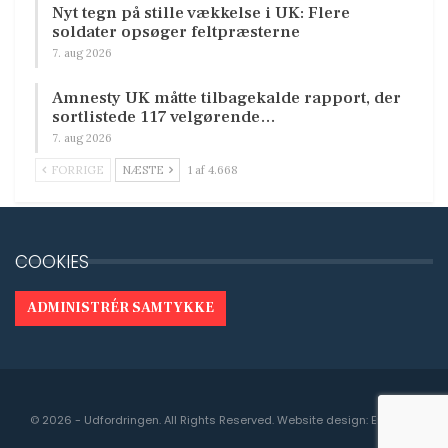
Nyt tegn på stille vækkelse i UK: Flere
soldater opsøger feltpræsterne
7. aug 2026
Amnesty UK måtte tilbagekalde rapport, der
sortlistede 117 velgørende…
7. aug 2026
FORRIGE
NÆSTE
1 af 4.668
COOKIES
ADMINISTRÉR SAMTYKKE
© 2026 - Udfordringen. All Rights Reserved.
Website design:
Engedal