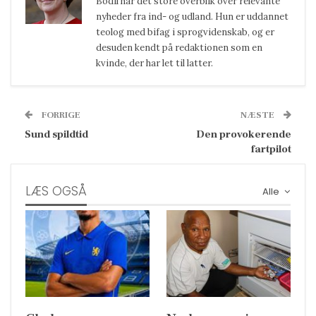
Bodil har det store overblik over relevante
nyheder fra ind- og udland. Hun er uddannet
teolog med bifag i sprogvidenskab, og er
desuden kendt på redaktionen som en
kvinde, der har let til latter.
FORRIGE
NÆSTE
Sund spildtid
Den provokerende
fartpilot
LÆS OGSÅ
Alle