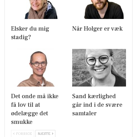
Elsker du mig
Når Holger er væk
stadig?
Det onde må ikke
Sand kærlighed
få lov til at
går ind i de svære
ødelægge det
samtaler
smukke
FORRIGE
NÆSTE