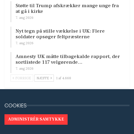
Støtte til Trump afskrækker mange unge fra
at gå i kirke
7. aug 2026
Nyt tegn på stille vækkelse i UK: Flere
soldater opsøger feltpræsterne
7. aug 2026
Amnesty UK måtte tilbagekalde rapport, der
sortlistede 117 velgørende…
7. aug 2026
FORRIGE
NÆSTE
1 af 4.668
COOKIES
ADMINISTRÉR SAMTYKKE