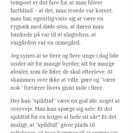
tempoet er der fare for, at man bliver
fartblind – at det, man troede var korset,
man bar, egentlig viste sig at være en
rygsæk med døde sten, at døren man
bankede på var til et slagtehus, at
vingården var en ormegård.
Jeg synes at se flere og flere unge i dag lide
under alt for mange byrder, alt for mange
idealer, som de føler, de skal efterleve. At
skammen over ikke at ville, gøre og ”være
nok” fortærer livets gnist inde i flere.
Her kan ”spildtid” være en god ide, noget at
overveje. Man kan spørge sig selv: Er det
spildtid for en kriger at hele sit sår? Er det
muligt, at ”spildtid” giver plads til
refleksion, at man kommer til at spørge sig