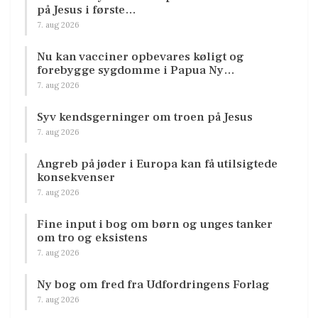
på Jesus i første…
7. aug 2026
Nu kan vacciner opbevares køligt og
forebygge sygdomme i Papua Ny…
7. aug 2026
Syv kendsgerninger om troen på Jesus
7. aug 2026
Angreb på jøder i Europa kan få utilsigtede
konsekvenser
7. aug 2026
Fine input i bog om børn og unges tanker
om tro og eksistens
7. aug 2026
Ny bog om fred fra Udfordringens Forlag
7. aug 2026