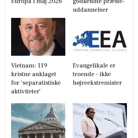
Europa i maj 2026
godkendte præste-
uddannelser
Vietnam: 119
Evangelikale er
kristne anklaget
troende – ikke
for ’separatistiske
højreekstremister
aktiviteter’