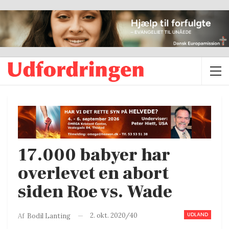
17.000 babyer har
overlevet en abort
siden Roe vs. Wade
UDLAND
2. okt. 2020/40
Af
Bodil Lanting