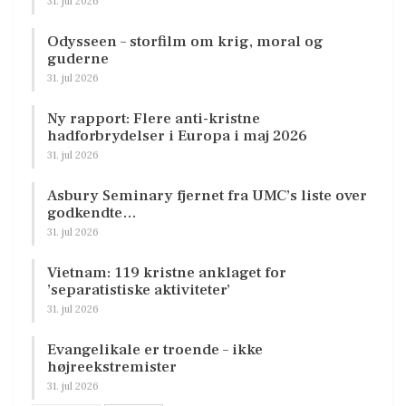
31. jul 2026
Odysseen – storfilm om krig, moral og
guderne
31. jul 2026
Ny rapport: Flere anti-kristne
hadforbrydelser i Europa i maj 2026
31. jul 2026
Asbury Seminary fjernet fra UMC’s liste over
godkendte…
31. jul 2026
Vietnam: 119 kristne anklaget for
’separatistiske aktiviteter’
31. jul 2026
Evangelikale er troende – ikke
højreekstremister
31. jul 2026