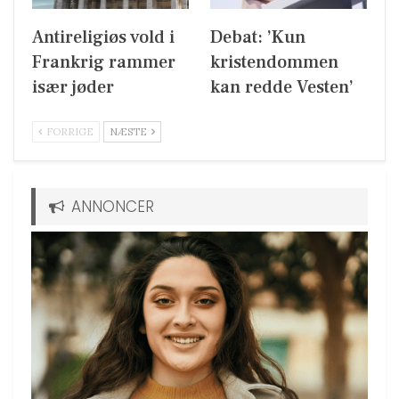
Antireligiøs vold i
Debat: ’Kun
Frankrig rammer
kristendommen
især jøder
kan redde Vesten’
FORRIGE
NÆSTE
ANNONCER