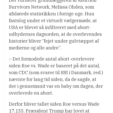
Det vurderer grundlæggeren af Abortion
Survivors Network, Melissa Ohden, som
afslørede statistikken i forrige uge. Hun
fastslog under et virtuelt vælgermøde, at
USA er blevet så infiltreret med abort-
udbydernes dagsorden, at de overlevendes
historier bliver ”fejet under gulvtæppet af
medierne og alle andre”.
– Det formodede antal abort-overlevere
siden Roe vs. Wade er baseret på det antal,
som CDC (som svarer til SSI i Danmark, red.)
nævnte for lang tid siden, da de sagde, at
der i gennemsnit var en baby om dagen, der
overlevede en abort.
Derfor bliver tallet siden Roe versus Wade
17.155. Præsident Trump har lovet at