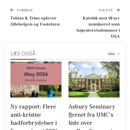
FORRIGE
NÆSTE
Tobias & Trine oplever
Katolsk mor til syv
Allehelgen og Fastelavn
nomineret som
højesteretsdommer i
USA
LÆS OGSÅ
Alle
Ny rapport: Flere
Asbury Seminary
anti-kristne
fjernet fra UMC’s
hadforbrydelser i
liste over