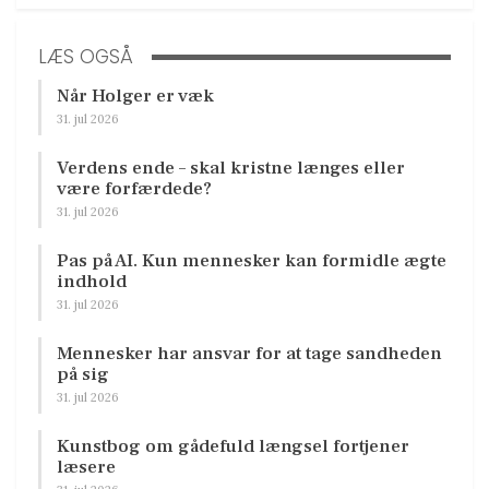
LÆS OGSÅ
Når Holger er væk
31. jul 2026
Verdens ende – skal kristne længes eller
være forfærdede?
31. jul 2026
Pas på AI. Kun mennesker kan formidle ægte
indhold
31. jul 2026
Mennesker har ansvar for at tage sandheden
på sig
31. jul 2026
Kunstbog om gådefuld længsel fortjener
læsere