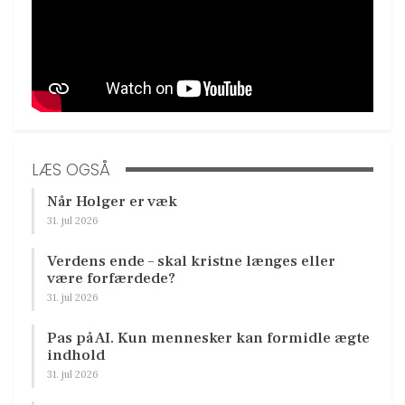
LÆS OGSÅ
Når Holger er væk
31. jul 2026
Verdens ende – skal kristne længes eller
være forfærdede?
31. jul 2026
Pas på AI. Kun mennesker kan formidle ægte
indhold
31. jul 2026