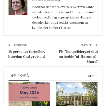
Bodil har det store overblik over relevante
nyheder fra ind- og udland. Hun er uddannet
teolog med bifag i sprogvidenskab, og er
desuden kendt på redaktionen som en
kvinde, der har let til latter.
FORRIGE
NÆSTE
18 personer fortæller,
FN: Tempelbjerget skal
hvordan Gud greb ind
nu hedde ’al-Haram al-
Sharif’
LÆS OGSÅ
Alle