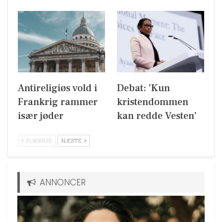
Antireligiøs vold i
Debat: ’Kun
Frankrig rammer
kristendommen
især jøder
kan redde Vesten’
FORRIGE
NÆSTE
ANNONCER