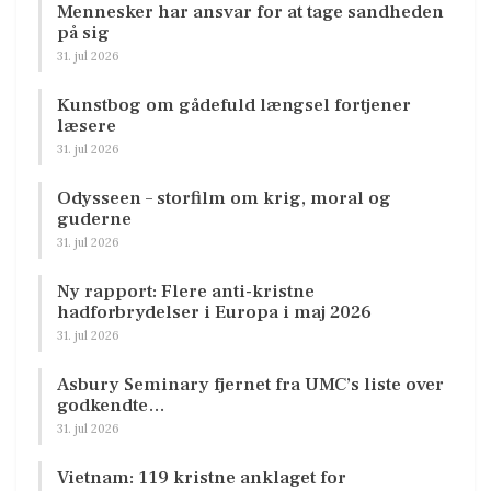
Mennesker har ansvar for at tage sandheden
på sig
31. jul 2026
Kunstbog om gådefuld længsel fortjener
læsere
31. jul 2026
Odysseen – storfilm om krig, moral og
guderne
31. jul 2026
Ny rapport: Flere anti-kristne
hadforbrydelser i Europa i maj 2026
31. jul 2026
Asbury Seminary fjernet fra UMC’s liste over
godkendte…
31. jul 2026
Vietnam: 119 kristne anklaget for