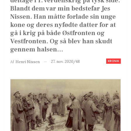
deltage i 1. verdenskrig på tysk side.
Blandt dem var min bedstefar Jes
Nissen. Han måtte forlade sin unge
kone og deres nyfødte datter for at
gå i krig på både Østfronten og
Vestfronten. Og så blev han skudt
gennem halsen...
KRONIK
27. nov. 2020/48
Af
Henri Nissen