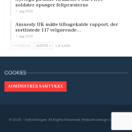
soldater opsøger feltpræsterne
7. aug 2026
Amnesty UK måtte tilbagekalde rapport, der
sortlistede 117 velgørende…
7. aug 2026
FORRIGE
NÆSTE
1 af 4.668
COOKIES
ADMINISTRÉR SAMTYKKE
© 2026 - Udfordringen. All Rights Reserved.
Website design:
Engedal