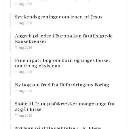
7. aug 2026
Syv kendsgerninger om troen på Jesus
7. aug 2026
Angreb på jøder i Europa kan få utilsigtede
konsekvenser
7. aug 2026
Fine input i bog om børn og unges tanker
om tro og eksistens
7. aug 2026
Ny bog om fred fra Udfordringens Forlag
7. aug 2026
Støtte til Trump afskrækker mange unge fra
at gå i kirke
7. aug 2026
Nyt tegn på stille vækkelse i UK: Flere