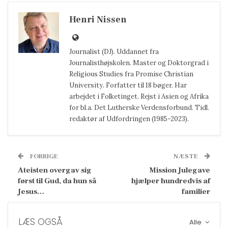
Henri Nissen
Journalist (DJ). Uddannet fra
Journalisthøjskolen. Master og Doktorgrad i
Religious Studies fra Promise Christian
University. Forfatter til 18 bøger. Har
arbejdet i Folketinget. Rejst i Asien og Afrika
for bl.a. Det Lutherske Verdensforbund. Tidl.
redaktør af Udfordringen (1985-2023).
FORRIGE
NÆSTE
Ateisten overgav sig
Mission Julegave
først til Gud, da hun så
hjælper hundredvis af
Jesus…
familier
LÆS OGSÅ
Alle