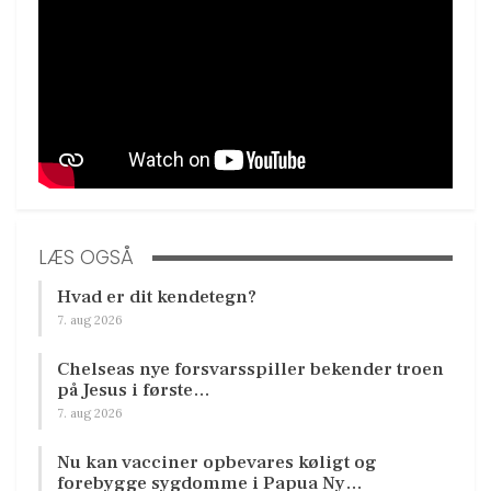
LÆS OGSÅ
Hvad er dit kendetegn?
7. aug 2026
Chelseas nye forsvarsspiller bekender troen
på Jesus i første…
7. aug 2026
Nu kan vacciner opbevares køligt og
forebygge sygdomme i Papua Ny…