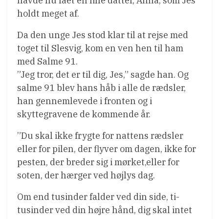
havde nu fået en lille datter, Anna, som Jes
holdt meget af.
Da den unge Jes stod klar til at rejse med
toget til Slesvig, kom en ven hen til ham
med Salme 91.
”Jeg tror, det er til dig, Jes,” sagde han. Og
salme 91 blev hans håb i alle de rædsler,
han gennemlevede i fronten og i
skyttegravene de kommende år.
”Du skal ikke frygte for nattens rædsler
eller for pilen, der flyver om dagen, ikke for
pesten, der breder sig i mørket,eller for
soten, der hærger ved højlys dag.
Om end tusinder falder ved din side, ti-
tusinder ved din højre hånd, dig skal intet