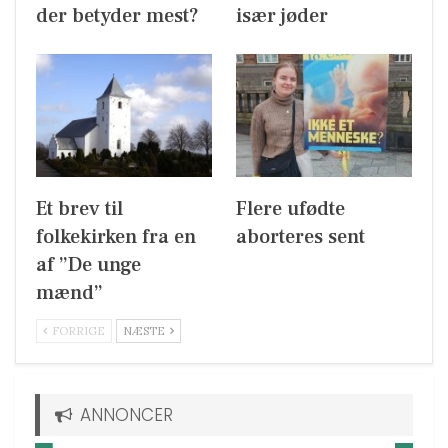
der betyder mest?
især jøder
Et brev til
Flere ufødte
folkekirken fra en
aborteres sent
af ”De unge
mænd”
FORRIGE
NÆSTE
ANNONCER