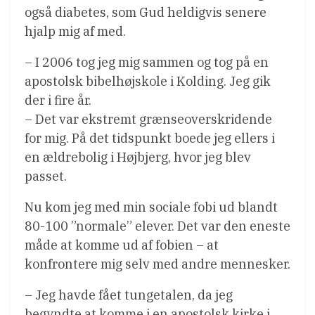
også diabetes, som Gud heldigvis senere
hjalp mig af med.
– I 2006 tog jeg mig sammen og tog på en
apostolsk bibelhøjskole i Kolding. Jeg gik
der i fire år.
– Det var ekstremt grænseoverskridende
for mig. På det tidspunkt boede jeg ellers i
en ældrebolig i Højbjerg, hvor jeg blev
passet.
Nu kom jeg med min sociale fobi ud blandt
80-100 ”normale” elever. Det var den eneste
måde at komme ud af fobien – at
konfrontere mig selv med andre mennesker.
– Jeg havde fået tungetalen, da jeg
begyndte at komme i en apostolsk kirke i