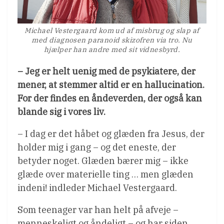
Michael Vestergaard kom ud af misbrug og slap af
med diagnosen paranoid skizofren via tro. Nu
hjælper han andre med sit vidnesbyrd.
– Jeg er helt uenig med de psykiatere, der
mener, at stemmer altid er en hallucination.
For der findes en åndeverden, der også kan
blande sig i vores liv.
– I dag er det håbet og glæden fra Jesus, der
holder mig i gang – og det eneste, der
betyder noget. Glæden bærer mig – ikke
glæde over materielle ting … men glæden
indeni! indleder Michael Vestergaard.
Som teenager var han helt på afveje –
menneskeligt og åndeligt – og har siden