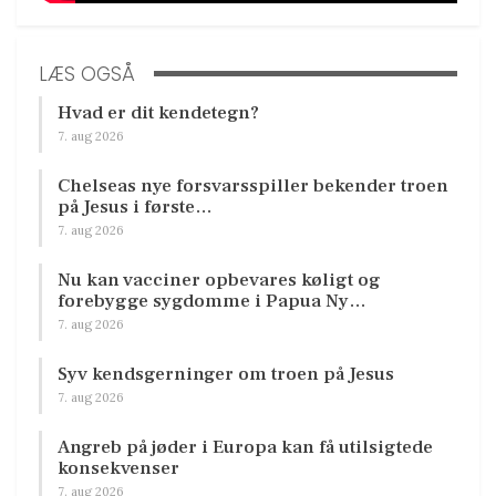
LÆS OGSÅ
Hvad er dit kendetegn?
7. aug 2026
Chelseas nye forsvarsspiller bekender troen
på Jesus i første…
7. aug 2026
Nu kan vacciner opbevares køligt og
forebygge sygdomme i Papua Ny…
7. aug 2026
Syv kendsgerninger om troen på Jesus
7. aug 2026
Angreb på jøder i Europa kan få utilsigtede
konsekvenser
7. aug 2026