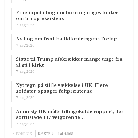
Fine input i bog om børn og unges tanker
om tro og eksistens
7. aug 2026
Ny bog om fred fra Udfordringens Forlag
7. aug 2026
Støtte til Trump afskrækker mange unge fra
at gå i kirke
7. aug 2026
Nyt tegn på stille vækkelse i UK: Flere
soldater opsøger feltpræsterne
7. aug 2026
Amnesty UK måtte tilbagekalde rapport, der
sortlistede 117 velgørende…
7. aug 2026
FORRIGE
NÆSTE
1 af 4.668