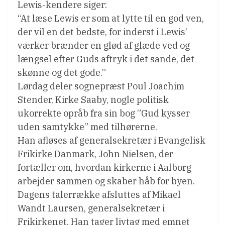
Lewis-kendere siger:
“At læse Lewis er som at lytte til en god ven,
der vil en det bedste, for inderst i Lewis’
værker brænder en glød af glæde ved og
længsel efter Guds aftryk i det sande, det
skønne og det gode.”
Lørdag deler sognepræst Poul Joachim
Stender, Kirke Saaby, nogle politisk
ukorrekte opråb fra sin bog ”Gud kysser
uden samtykke” med tilhørerne.
Han afløses af generalsekretær i Evangelisk
Frikirke Danmark, John Nielsen, der
fortæller om, hvordan kirkerne i Aalborg
arbejder sammen og skaber håb for byen.
Dagens talerrække afsluttes af Mikael
Wandt Laursen, generalsekretær i
Frikirkenet. Han tager livtag med emnet