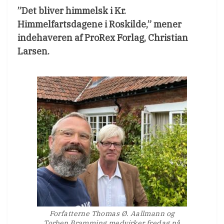
”Det bliver himmelsk i Kr.
Himmelfartsdagene i Roskilde,” mener
indehaveren af ProRex Forlag, Christian
Larsen.
Forfatterne Thomas Ø. Aallmann og
Torben Bramming medvirker fredag på