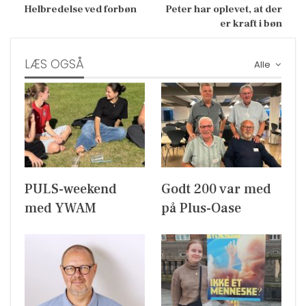
Helbredelse ved forbøn
Peter har oplevet, at der
er kraft i bøn
LÆS OGSÅ
Alle
PULS-weekend
Godt 200 var med
med YWAM
på Plus-Oase