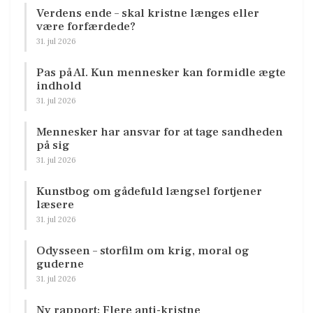
Verdens ende – skal kristne længes eller
være forfærdede?
31. jul 2026
Pas på AI. Kun mennesker kan formidle ægte
indhold
31. jul 2026
Mennesker har ansvar for at tage sandheden
på sig
31. jul 2026
Kunstbog om gådefuld længsel fortjener
læsere
31. jul 2026
Odysseen – storfilm om krig, moral og
guderne
31. jul 2026
Ny rapport: Flere anti-kristne