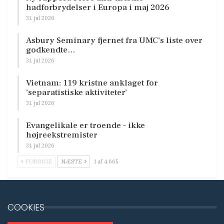
hadforbrydelser i Europa i maj 2026
31. jul 2026
Asbury Seminary fjernet fra UMC’s liste over
godkendte…
31. jul 2026
Vietnam: 119 kristne anklaget for
’separatistiske aktiviteter’
31. jul 2026
Evangelikale er troende – ikke
højreekstremister
31. jul 2026
FORRIGE
NÆSTE
1 af 4.665
COOKIES