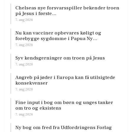
Chelseas nye forsvarsspiller bekender troen
på Jesus i første…
7. aug 2026
Nu kan vacciner opbevares køligt og
forebygge sygdomme i Papua Ny…
7. aug 2026
Syv kendsgerninger om troen på Jesus
7. aug 2026
Angreb på jøder i Europa kan få utilsigtede
konsekvenser
7. aug 2026
Fine input i bog om børn og unges tanker
om tro og eksistens
7. aug 2026
Ny bog om fred fra Udfordringens Forlag