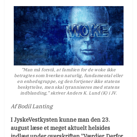
”Man må forstå, at familien for de woke ikke
betragtes som hverken naturlig, fundamental eller
en enhedsgruppe, og den fortjener ikke statens
beskyttelse, men skal tyranniseres med statens
indblanding,” skriver Anders K. Lund (K) i JV.
Af Bodil Lanting
I JyskeVestkysten kunne man den 23.
august læse et meget aktuelt helsides
indlæg under overskriften ”Værdier. Derfor