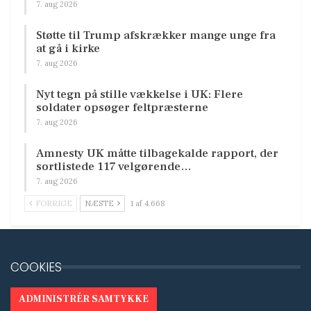
7. aug 2026
Støtte til Trump afskrækker mange unge fra
at gå i kirke
7. aug 2026
Nyt tegn på stille vækkelse i UK: Flere
soldater opsøger feltpræsterne
7. aug 2026
Amnesty UK måtte tilbagekalde rapport, der
sortlistede 117 velgørende…
7. aug 2026
FORRIGE
NÆSTE
1 af 4.668
COOKIES
ADMINISTRÉR SAMTYKKE