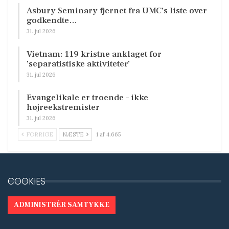
Asbury Seminary fjernet fra UMC’s liste over
godkendte…
31. jul 2026
Vietnam: 119 kristne anklaget for
’separatistiske aktiviteter’
31. jul 2026
Evangelikale er troende – ikke
højreekstremister
31. jul 2026
FORRIGE
NÆSTE
1 af 4.665
COOKIES
ADMINISTRÉR SAMTYKKE