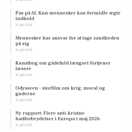
Pas på AI. Kun mennesker kan formidle ægte
indhold
31. jul 2026
Mennesker har ansvar for at tage sandheden
på sig
31. jul 2026
Kunstbog om gådefuld længsel fortjener
læsere
31. jul 2026
Odysseen – storfilm om krig, moral og
guderne
31. jul 2026
Ny rapport: Flere anti-kristne
hadforbrydelser i Europa i maj 2026
31. jul 2026