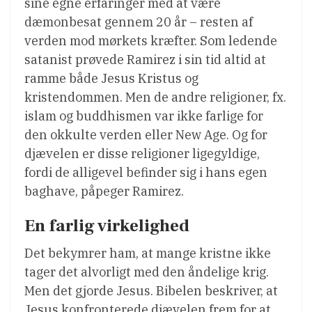
sine egne erfaringer med at være
dæmonbesat gennem 20 år – resten af
verden mod mørkets kræfter. Som ledende
satanist prøvede Ramirez i sin tid altid at
ramme både Jesus Kristus og
kristendommen. Men de andre religioner, fx.
islam og buddhismen var ikke farlige for
den okkulte verden eller New Age. Og for
djævelen er disse religioner ligegyldige,
fordi de alligevel befinder sig i hans egen
baghave, påpeger Ramirez.
En farlig virkelighed
Det bekymrer ham, at mange kristne ikke
tager det alvorligt med den åndelige krig.
Men det gjorde Jesus. Bibelen beskriver, at
Jesus konfronterede djævelen frem for at