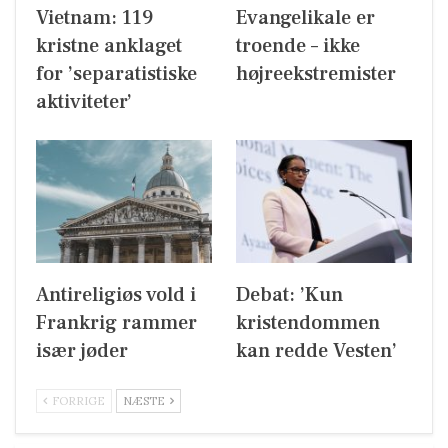
Vietnam: 119
Evangelikale er
kristne anklaget
troende – ikke
for ’separatistiske
højreekstremister
aktiviteter’
Antireligiøs vold i
Debat: ’Kun
Frankrig rammer
kristendommen
især jøder
kan redde Vesten’
FORRIGE
NÆSTE