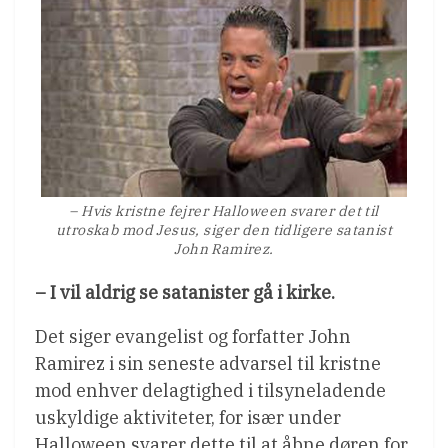
– Hvis kristne fejrer Halloween svarer det til
utroskab mod Jesus, siger den tidligere satanist
John Ramirez.
– I vil aldrig se satanister gå i kirke.
Det siger evangelist og forfatter John
Ramirez i sin seneste advarsel til kristne
mod enhver delagtighed i tilsyneladende
uskyldige aktiviteter, for især under
Halloween svarer dette til at åbne døren for