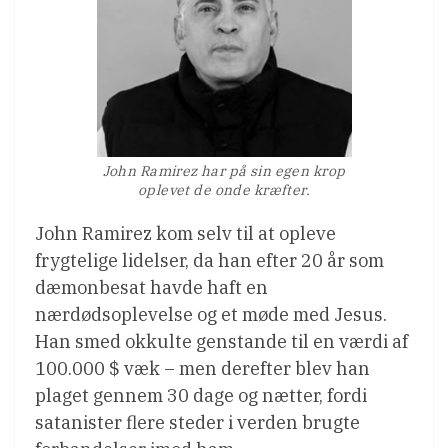
John Ramirez har på sin egen krop
oplevet de onde kræfter.
John Ramirez kom selv til at opleve
frygtelige lidelser, da han efter 20 år som
dæmonbesat havde haft en
nærdødsoplevelse og et møde med Jesus.
Han smed okkulte genstande til en værdi af
100.000 $ væk – men derefter blev han
plaget gennem 30 dage og nætter, fordi
satanister flere steder i verden brugte