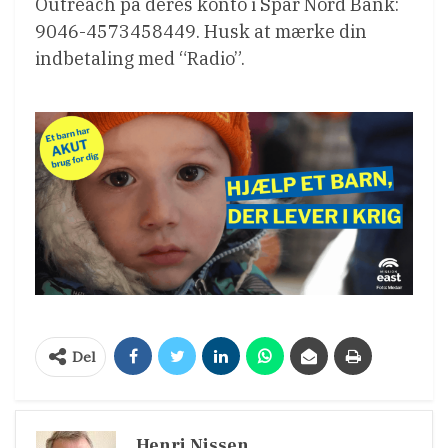
Outreach på deres konto i Spar Nord Bank:
9046-4573458449. Husk at mærke din
indbetaling med “Radio”.
Del
Henri Nissen