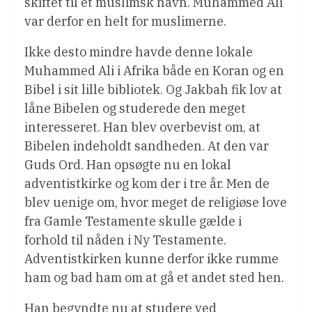
skiftet til et muslimsk navn. Muhammed Ali
var derfor en helt for muslimerne.
Ikke desto mindre havde denne lokale
Muhammed Ali i Afrika både en Koran og en
Bibel i sit lille bibliotek. Og Jakbah fik lov at
låne Bibelen og studerede den meget
interesseret. Han blev overbevist om, at
Bibelen indeholdt sandheden. At den var
Guds Ord. Han opsøgte nu en lokal
adventistkirke og kom der i tre år. Men de
blev uenige om, hvor meget de religiøse love
fra Gamle Testamente skulle gælde i
forhold til nåden i Ny Testamente.
Adventistkirken kunne derfor ikke rumme
ham og bad ham om at gå et andet sted hen.
Han begyndte nu at studere ved