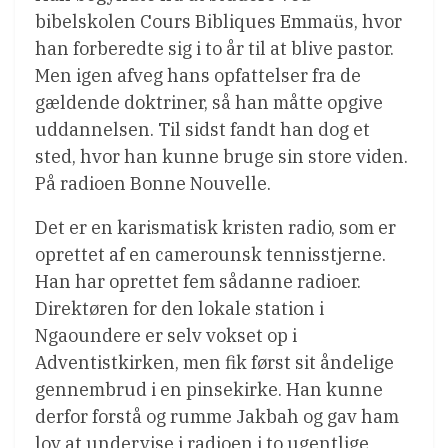
bibelskolen Cours Bibliques Emmaüs, hvor
han forberedte sig i to år til at blive pastor.
Men igen afveg hans opfattelser fra de
gældende doktriner, så han måtte opgive
uddannelsen. Til sidst fandt han dog et
sted, hvor han kunne bruge sin store viden.
På radioen Bonne Nouvelle.
Det er en karismatisk kristen radio, som er
oprettet af en camerounsk tennisstjerne.
Han har oprettet fem sådanne radioer.
Direktøren for den lokale station i
Ngaoundere er selv vokset op i
Adventistkirken, men fik først sit åndelige
gennembrud i en pinsekirke. Han kunne
derfor forstå og rumme Jakbah og gav ham
lov at undervise i radioen i to ugentlige