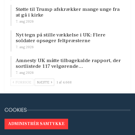
Støtte til Trump afskrækker mange unge fra
at gå i kirke
7. aug 2026
Nyt tegn på stille vækkelse i UK: Flere
soldater opsøger feltpræsterne
7. aug 2026
Amnesty UK måtte tilbagekalde rapport, der
sortlistede 117 velgørende…
7. aug 2026
FORRIGE
NÆSTE
1 af 4.668
COOKIES
ADMINISTRÉR SAMTYKKE