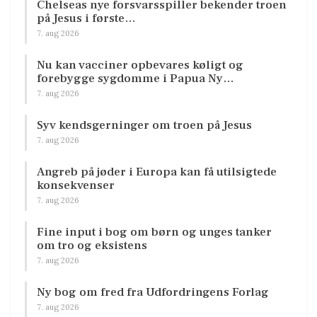
Chelseas nye forsvarsspiller bekender troen
på Jesus i første…
7. aug 2026
Nu kan vacciner opbevares køligt og
forebygge sygdomme i Papua Ny…
7. aug 2026
Syv kendsgerninger om troen på Jesus
7. aug 2026
Angreb på jøder i Europa kan få utilsigtede
konsekvenser
7. aug 2026
Fine input i bog om børn og unges tanker
om tro og eksistens
7. aug 2026
Ny bog om fred fra Udfordringens Forlag
7. aug 2026