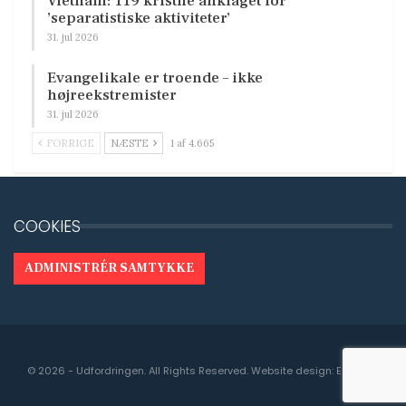
Vietnam: 119 kristne anklaget for
’separatistiske aktiviteter’
31. jul 2026
Evangelikale er troende – ikke
højreekstremister
31. jul 2026
FORRIGE
NÆSTE
1 af 4.665
COOKIES
ADMINISTRÉR SAMTYKKE
© 2026 - Udfordringen. All Rights Reserved.
Website design:
Engedal