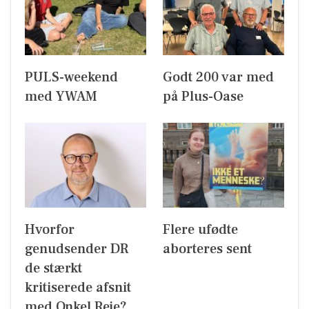
PULS-weekend
Godt 200 var med
med YWAM
på Plus-Oase
Hvorfor
Flere ufødte
genudsender DR
aborteres sent
de stærkt
kritiserede afsnit
med Onkel Reje?