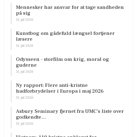
Mennesker har ansvar for at tage sandheden
på sig
31. jul 2026
Kunstbog om gådefuld længsel fortjener
læsere
31. jul 2026
Odysseen – storfilm om krig, moral og
guderne
31. jul 2026
Ny rapport: Flere anti-kristne
hadforbrydelser i Europa i maj 2026
31. jul 2026
Asbury Seminary fjernet fra UMC’s liste over
godkendte…
31. jul 2026