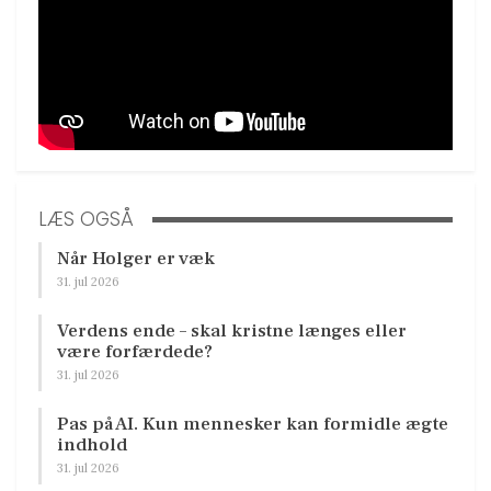
LÆS OGSÅ
Når Holger er væk
31. jul 2026
Verdens ende – skal kristne længes eller
være forfærdede?
31. jul 2026
Pas på AI. Kun mennesker kan formidle ægte
indhold
31. jul 2026