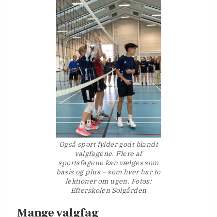
Også sport fylder godt blandt
valgfagene. Flere af
sportsfagene kan vælges som
basis og plus – som hver har to
lektioner om ugen. Fotos:
Efterskolen Solgården
Mange valgfag