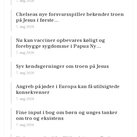
7. aug 2026
Chelseas nye forsvarsspiller bekender troen
på Jesus i første…
7. aug 2026
Nu kan vacciner opbevares køligt og
forebygge sygdomme i Papua Ny…
7. aug 2026
Syv kendsgerninger om troen på Jesus
7. aug 2026
Angreb på jøder i Europa kan få utilsigtede
konsekvenser
7. aug 2026
Fine input i bog om børn og unges tanker
om tro og eksistens
7. aug 2026