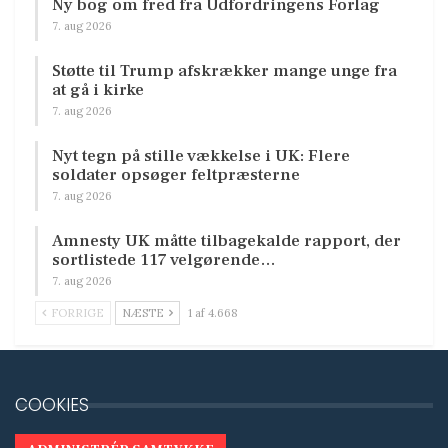
Ny bog om fred fra Udfordringens Forlag
7. aug 2026
Støtte til Trump afskrækker mange unge fra
at gå i kirke
7. aug 2026
Nyt tegn på stille vækkelse i UK: Flere
soldater opsøger feltpræsterne
7. aug 2026
Amnesty UK måtte tilbagekalde rapport, der
sortlistede 117 velgørende…
7. aug 2026
FORRIGE
NÆSTE
1 af 4.668
COOKIES