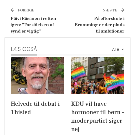
FORRIGE
NÆSTE
Päivi Räsänen i retten
På efterskole i
igen: ”Forståelsen af
Bramming er der plads
synd er vigtig”
til ambitioner
LÆS OGSÅ
Alle
Helvede til debat i
KDU vil have
Thisted
hormoner til børn –
moderpartiet siger
nej