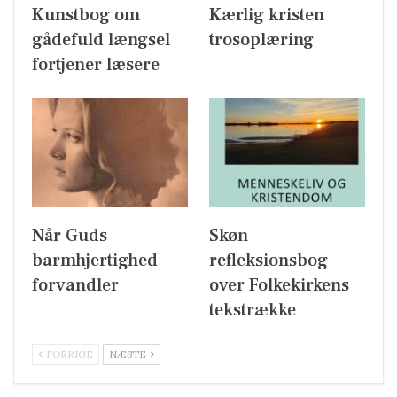
Kunstbog om
Kærlig kristen
gådefuld længsel
trosoplæring
fortjener læsere
Når Guds
Skøn
barmhjertighed
refleksionsbog
forvandler
over Folkekirkens
tekstrække
FORRIGE
NÆSTE