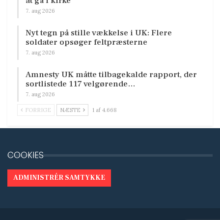
at gå i kirke
7. aug 2026
Nyt tegn på stille vækkelse i UK: Flere
soldater opsøger feltpræsterne
7. aug 2026
Amnesty UK måtte tilbagekalde rapport, der
sortlistede 117 velgørende…
7. aug 2026
FORRIGE
NÆSTE
1 af 4.668
COOKIES
ADMINISTRÉR SAMTYKKE