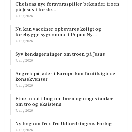
Chelseas nye forsvarsspiller bekender troen
på Jesus i første…
7. aug 2026
Nu kan vacciner opbevares køligt og
forebygge sygdomme i Papua Ny…
7. aug 2026
Syv kendsgerninger om troen på Jesus
7. aug 2026
Angreb på jøder i Europa kan få utilsigtede
konsekvenser
7. aug 2026
Fine input i bog om børn og unges tanker
om tro og eksistens
7. aug 2026
Ny bog om fred fra Udfordringens Forlag
7. aug 2026