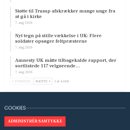
Støtte til Trump afskrækker mange unge fra
at gå i kirke
7. aug 2026
Nyt tegn på stille vækkelse i UK: Flere
soldater opsøger feltpræsterne
7. aug 2026
Amnesty UK måtte tilbagekalde rapport, der
sortlistede 117 velgørende…
7. aug 2026
FORRIGE
NÆSTE
1 af 4.668
COOKIES
ADMINISTRÉR SAMTYKKE