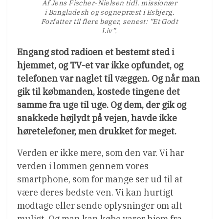
Af Jens Fischer-Nielsen tidl. missionær
i Bangladesh og sognepræst i Esbjerg.
Forfatter til flere bøger, senest: ”Et Godt
Liv”.
Engang stod radioen et bestemt sted i
hjemmet, og TV-et var ikke opfundet, og
telefonen var naglet til væggen. Og når man
gik til købmanden, kostede tingene det
samme fra uge til uge. Og dem, der gik og
snakkede højlydt på vejen, havde ikke
høretelefoner, men drukket for meget.
Verden er ikke mere, som den var. Vi har
verden i lommen gennem vores
smartphone, som for mange ser ud til at
være deres bedste ven. Vi kan hurtigt
modtage eller sende oplysninger om alt
muligt. Og man kan købe varer hjem fra