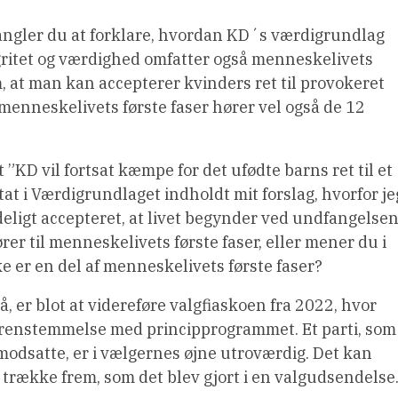
angler du at forklare, hvordan KD´s værdigrundlag
gritet og værdighed omfatter også menneskelivets
 at man kan accepterer kvinders ret til provokeret
l menneskelivets første faser hører vel også de 12
t ”KD vil fortsat kæmpe for det ufødte barns ret til et
itat i Værdigrundlaget indholdt mit forslag, hvorfor je
deligt accepteret, at livet begynder ved undfangelsen
hører til menneskelivets første faser, eller mener du i
kke er en del af menneskelivets første faser?
 er blot at videreføre valgfiaskoen fra 2022, hvor
erenstemmelse med principprogrammet. Et parti, som
t modsatte, er i vælgernes øjne utroværdig. Det kan
t trække frem, som det blev gjort i en valgudsendelse