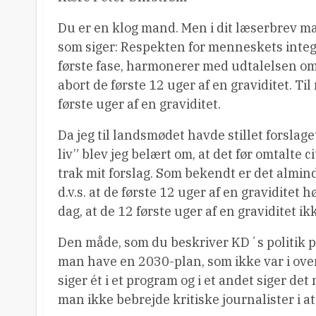
Du er en klog mand. Men i dit læserbrev m
som siger: Respekten for menneskets inte
første fase, harmonerer med udtalelsen om,
abort de første 12 uger af en graviditet. Ti
første uger af en graviditet.
Da jeg til landsmødet havde stillet forslage
liv” blev jeg belært om, at det før omtalte c
trak mit forslag. Som bekendt er det almin
d.v.s. at de første 12 uger af en graviditet 
dag, at de 12 første uger af en graviditet i
Den måde, som du beskriver KD´s politik på,
man have en 2030-plan, som ikke var i ov
siger ét i et program og i et andet siger de
man ikke bebrejde kritiske journalister i a