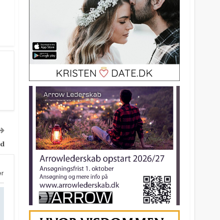
nd
er