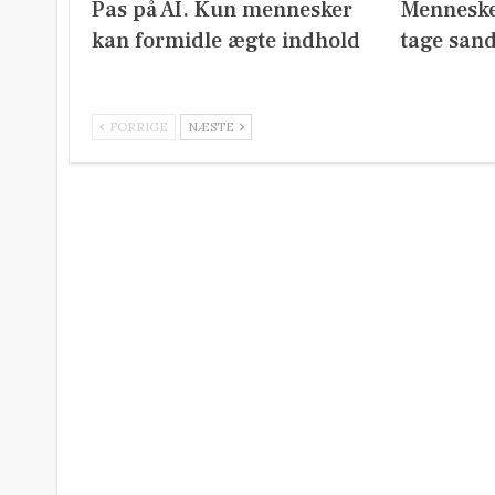
Pas på AI. Kun mennesker
Menneske
kan formidle ægte indhold
tage san
FORRIGE
NÆSTE