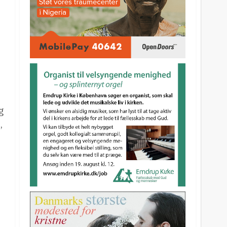
g
,
.