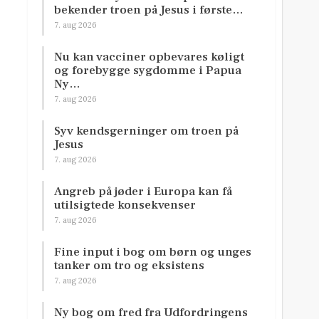
bekender troen på Jesus i første…
7. aug 2026
Nu kan vacciner opbevares køligt
og forebygge sygdomme i Papua
Ny…
7. aug 2026
Syv kendsgerninger om troen på
Jesus
7. aug 2026
Angreb på jøder i Europa kan få
utilsigtede konsekvenser
7. aug 2026
Fine input i bog om børn og unges
tanker om tro og eksistens
7. aug 2026
Ny bog om fred fra Udfordringens