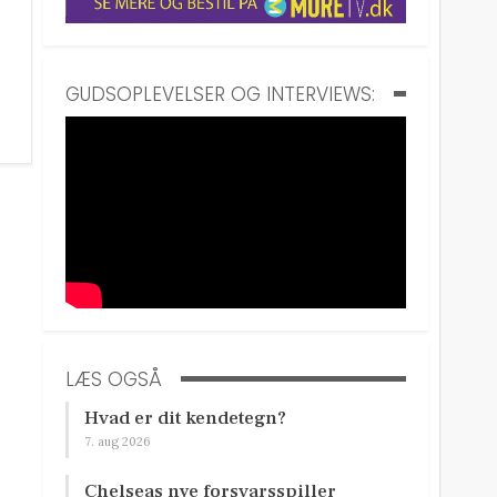
GUDSOPLEVELSER OG INTERVIEWS:
LÆS OGSÅ
Hvad er dit kendetegn?
7. aug 2026
Chelseas nye forsvarsspiller