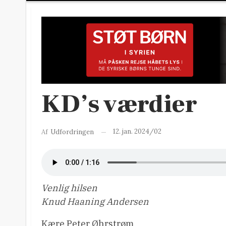
KD’s værdier
12. jan. 2024/02
Af
Udfordringen
Venlig hilsen
Knud Haaning Andersen
Kære Peter Øhrstrøm