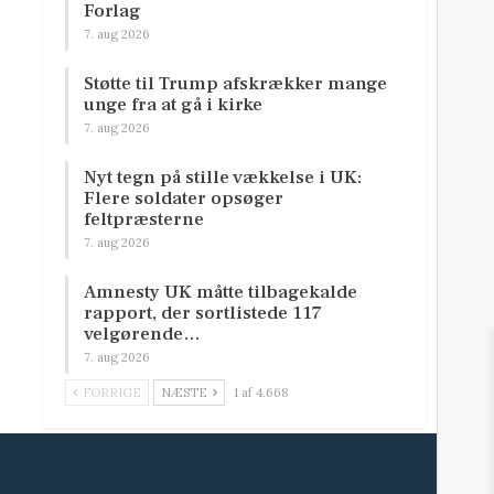
Forlag
7. aug 2026
Støtte til Trump afskrækker mange
unge fra at gå i kirke
7. aug 2026
Nyt tegn på stille vækkelse i UK:
Flere soldater opsøger
feltpræsterne
7. aug 2026
Amnesty UK måtte tilbagekalde
rapport, der sortlistede 117
velgørende…
7. aug 2026
FORRIGE
NÆSTE
1 af 4.668