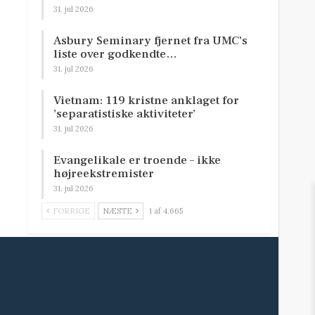
31. jul 2026
Asbury Seminary fjernet fra UMC’s
liste over godkendte…
31. jul 2026
Vietnam: 119 kristne anklaget for
’separatistiske aktiviteter’
31. jul 2026
Evangelikale er troende – ikke
højreekstremister
31. jul 2026
FORRIGE
NÆSTE
1 af 4.665