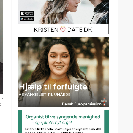
en
4.