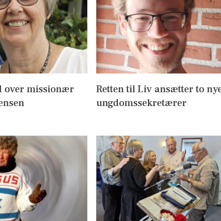
 over missionær
Retten til Liv ansætter to ny
Jensen
ungdomssekretærer