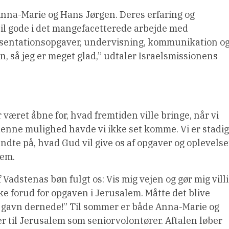
Anna-Marie og Hans Jørgen. Deres erfaring og
il gode i det mangefacetterede arbejde med
ræsentationsopgaver, undervisning, kommunikation o
n, så jeg er meget glad,” udtaler Israelsmissionens
været åbne for, hvad fremtiden ville bringe, når vi
enne mulighed havde vi ikke set komme. Vi er stadig
dte på, hvad Gud vil give os af opgaver og oplevelse
lem.
 Vadstenas bøn fulgt os: Vis mig vejen og gør mig vill
nke forud for opgaven i Jerusalem. Måtte det blive
e gavn dernede!” Til sommer er både Anna-Marie og
er til Jerusalem som seniorvolontører. Aftalen løber