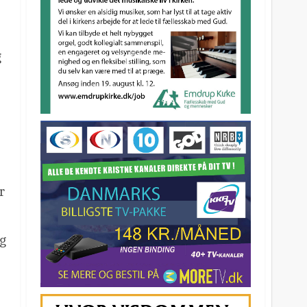
g
r
ig