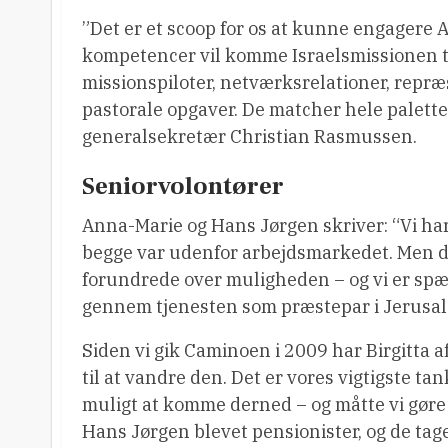
”Det er et scoop for os at kunne engagere 
kompetencer vil komme Israelsmissionen t
missionspiloter, netværksrelationer, rep
pastorale opgaver. De matcher hele palette
generalsekretær Christian Rasmussen.
Seniorvolontører
Anna-Marie og Hans Jørgen skriver: “Vi har 
begge var udenfor arbejdsmarkedet. Men d
forundrede over muligheden – og vi er spæn
gennem tjenesten som præstepar i Jerusa
Siden vi gik Caminoen i 2009 har Birgitta af
til at vandre den. Det er vores vigtigste ta
muligt at komme derned – og måtte vi gør
Hans Jørgen blevet pensionister, og de tag