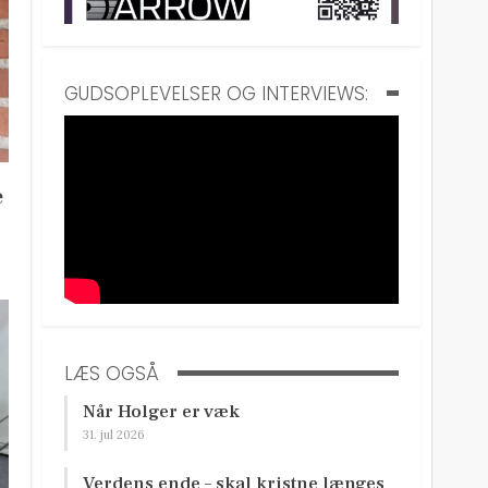
GUDSOPLEVELSER OG INTERVIEWS:
e
LÆS OGSÅ
Når Holger er væk
31. jul 2026
Verdens ende – skal kristne længes