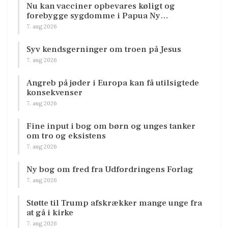
Nu kan vacciner opbevares køligt og
forebygge sygdomme i Papua Ny…
7. aug 2026
Syv kendsgerninger om troen på Jesus
7. aug 2026
Angreb på jøder i Europa kan få utilsigtede
konsekvenser
7. aug 2026
Fine input i bog om børn og unges tanker
om tro og eksistens
7. aug 2026
Ny bog om fred fra Udfordringens Forlag
7. aug 2026
Støtte til Trump afskrækker mange unge fra
at gå i kirke
7. aug 2026