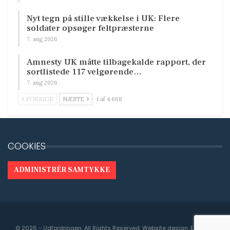
Nyt tegn på stille vækkelse i UK: Flere
soldater opsøger feltpræsterne
7. aug 2026
Amnesty UK måtte tilbagekalde rapport, der
sortlistede 117 velgørende…
7. aug 2026
FORRIGE
NÆSTE
1 af 4.668
COOKIES
ADMINISTRÉR SAMTYKKE
© 2026 - Udfordringen. All Rights Reserved.
Website design:
Engedal