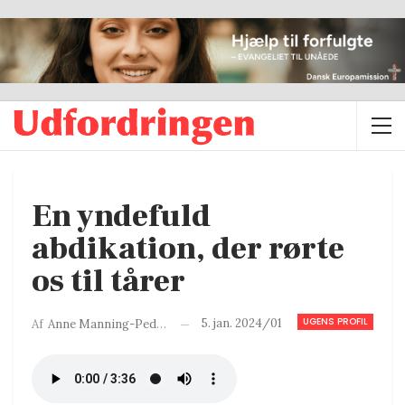
En yndefuld
abdikation, der rørte
os til tårer
UGENS PROFIL
5. jan. 2024/01
Af
Anne Manning-Pedersen