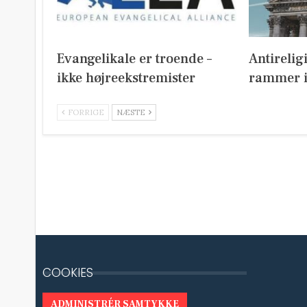
Evangelikale er troende –
Antirelig
ikke højreekstremister
rammer i
FORRIGE
NÆSTE
COOKIES
ADMINISTRÉR SAMTYKKE