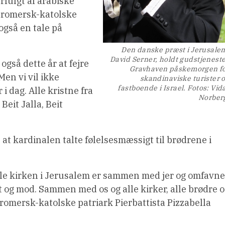
fulgt af arabiske
n romersk-katolske
også en tale på
Den danske præst i Jerusale
David Serner, holdt gudstjeneste
 også dette år at fejre
Gravhaven påskemorgen f
Men vi vil ikke
skandinaviske turister 
fastboende i Israel. Fotos: Vid
 dag. Alle kristne fra
Norber
Beit Jalla, Beit
at kardinalen talte følelsesmæssigt til brødrene i
Hele kirken i Jerusalem er sammen med jer og omfavne
t og mod. Sammen med os og alle kirker, alle brødre 
n romersk-katolske patriark Pierbattista Pizzabella