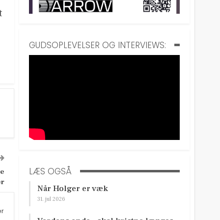
t
GUDSOPLEVELSER OG INTERVIEWS:
LÆS OGSÅ
ke
er
Når Holger er væk
31. jul 2026
er