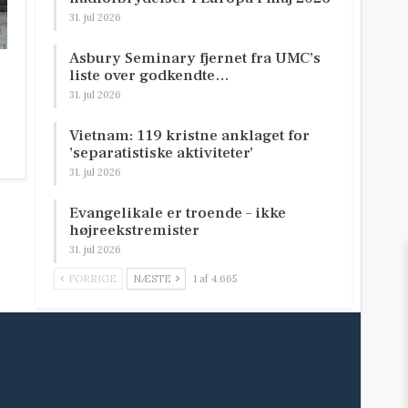
31. jul 2026
Asbury Seminary fjernet fra UMC’s
liste over godkendte…
31. jul 2026
Vietnam: 119 kristne anklaget for
’separatistiske aktiviteter’
31. jul 2026
Evangelikale er troende – ikke
højreekstremister
31. jul 2026
FORRIGE
NÆSTE
1 af 4.665