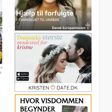
er
n.