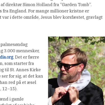
af direktør Simon Holland fra ”Garden Tomb”.
 fra England. For mange millioner kristne er
t var i dette område, Jesus blev korsfæstet, gravlagt
et palmesøndag
ing 3.000 mennesker,
dia.org
. Det er færre
, som starter fra
g til St. Annes Kirke
er for sig, at det kan
 han red på et æsel
, 12–15).
ænd i gamle