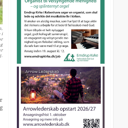
m,
 i
or
og
ar
g.
r
og