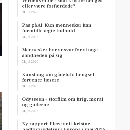
Verdens ende – skal kristne længes
eller være forfærdede?
31. jul 2026
Pas på AI. Kun mennesker kan
formidle ægte indhold
31. jul 2026
Mennesker har ansvar for at tage
sandheden på sig
31. jul 2026
Kunstbog om gådefuld længsel
fortjener læsere
31. jul 2026
Odysseen – storfilm om krig, moral
og guderne
31. jul 2026
Ny rapport: Flere anti-kristne
hadforbrydelser i Europa i maj 2026