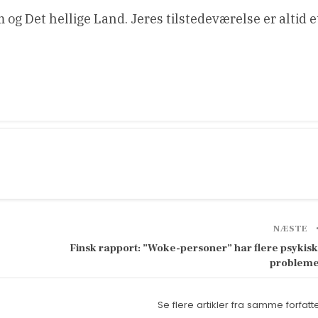
 og Det hellige Land. Jeres tilstedeværelse er altid e
NÆSTE
Finsk rapport: ”Woke-personer” har flere psykis
problem
Se flere artikler fra samme forfatt