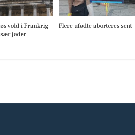
iøs vold i Frankrig
Flere ufødte aborteres sent
sær jøder