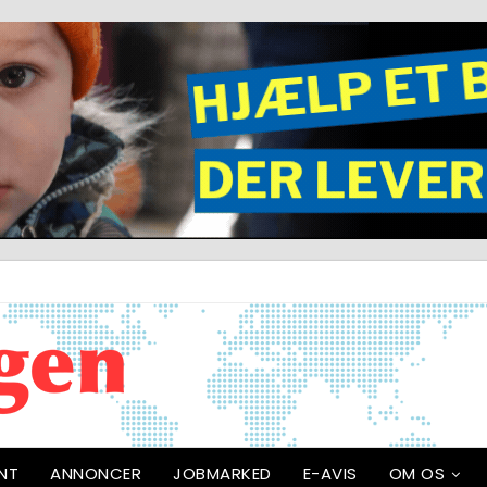
NT
ANNONCER
JOBMARKED
E-AVIS
OM OS