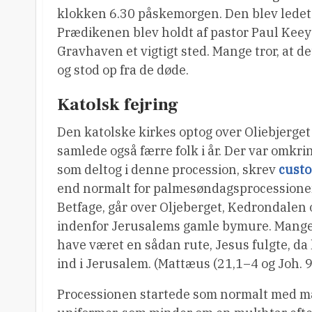
klokken 6.30 påskemorgen. Den blev ledet 
Prædikenen blev holdt af pastor Paul Keeys
Gravhaven et vigtigt sted. Mange tror, at de
og stod op fra de døde.
Katolsk fejring
Den katolske kirkes optog over Oliebjerg
samlede også færre folk i år. Der var omkr
som deltog i denne procession, skrev
custo
end normalt for palmesøndagsprocessionen
Betfage, går over Oljeberget, Kedrondalen o
indenfor Jerusalems gamle bymure. Mange s
have været en sådan rute, Jesus fulgte, da
ind i Jerusalem. (Mattæus (21,1–4 og Joh. 9
Processionen startede som normalt med m