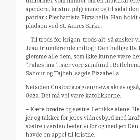
uniformer, som minder om en mukhtar efter
spejdere, kristne pilgrimme og til sidst de
patriark Pierbattista Pizzabella. Han holdt 
pladsen ved St. Annes Kirke.
– Til trods for krigen, trods alt, så ønsker vi
Jesu triumferende indtog i Den hellige By. 
glemme alle dem, som ikke kunne være her i
”Palæstina”, især vore samfund i Betlehem, 
Sahour og Tajbeh, sagde Pizzabella.
Netsiden Custodia.org/en/news skrev også, 
Gaza. Det må vel være katolikkerne.
– Kære brødre og søstre. I er ikke alene. 
jer og takker for jeres vidnesbyrd med kraf
søstre i verden beder vi for og med jer. De
havde en appel til kristne.