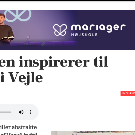
en inspirerer til
i Vejle
INDLAN
ller abstrakte