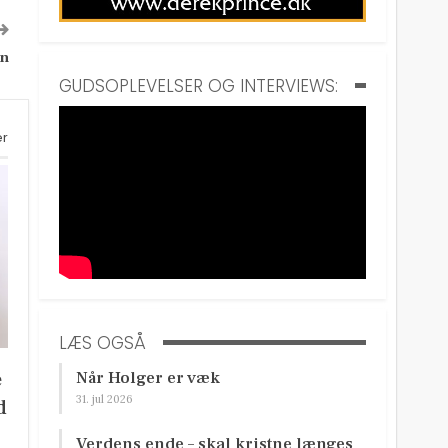
en
GUDSOPLEVELSER OG INTERVIEWS:
er
LÆS OGSÅ
e
Når Holger er væk
31. jul 2026
d
Verdens ende – skal kristne længes