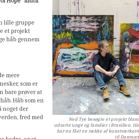
of Hope” indtil
 lille gruppe
ve et projekt
inge håb gennem
de mere
nesker, som er
an bare prøver at
e håb. Håb som en
på noget der
 verden, fred med
Neil Tye besøgte et projekt blan
udsatte unge og familier i Brasilien. H
har nu fået en række af kunstværker
til Danmar