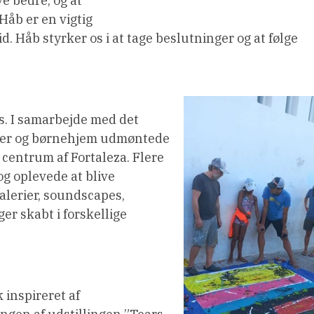
ve bedre, og at
 Håb er en vigtig
id. Håb styrker os i at tage beslutninger og at følge
es. I samarbejde med det
oner og børnehjem udmøntede
i i centrum af Fortaleza. Flere
og oplevede at blive
alerier, soundscapes,
er skabt i forskellige
 inspireret af