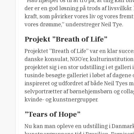
”Håb hjælper os til at tro på, at ting kan bli
der er en god løsning på trods af livsvilkår.
kraft, som påvirker vores liv og vores fremt
vores drømme,” understreger Neil Tye.
Projekt ”Breath of Life”
Projektet ”Breath of Life” var en klar succ
danske konsulat, NGO’er, kulturinstituti
projektet sig i en stor udstilling i et galler
tusinde besøgte galleriet i løbet af dagene 
inspireret og udfordret af både Neil Tyes m
selvportrætter af børnehjemsbørn og collag
kvinde- og kunstnergrupper.
”Tears of Hope”
Nu kan man opleve en udstilling i Danmark