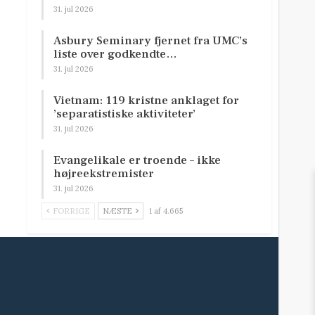
31. jul 2026
Asbury Seminary fjernet fra UMC’s
liste over godkendte…
31. jul 2026
Vietnam: 119 kristne anklaget for
’separatistiske aktiviteter’
31. jul 2026
Evangelikale er troende – ikke
højreekstremister
31. jul 2026
FORRIGE
NÆSTE
1 af 4.665