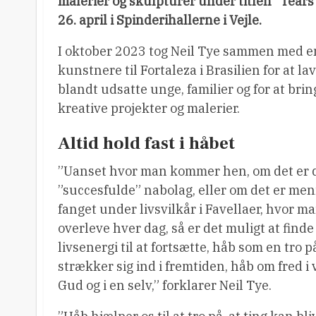
malerier og skulpturer under titlen ”Tears 
26. april i Spinderihallerne i Vejle.
I oktober 2023 tog Neil Tye sammen med en
kunstnere til Fortaleza i Brasilien for at la
blandt udsatte unge, familier og for at br
kreative projekter og malerier.
Altid hold fast i håbet
”Uanset hvor man kommer hen, om det er 
”succesfulde” nabolag, eller om det er men
fanget under livsvilkår i Favellaer, hvor m
overleve hver dag, så er det muligt at find
livsenergi til at fortsætte, håb som en tro 
strækker sig ind i fremtiden, håb om fred i
Gud og i en selv,” forklarer Neil Tye.