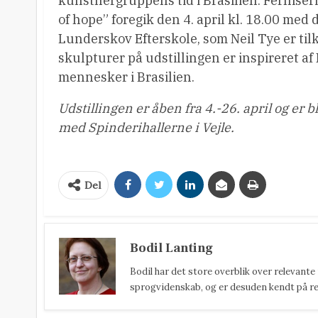
kunstnergruppens tid i Brasilien. Ferniser
of hope” foregik den 4. april kl. 18.00 med 
Lunderskov Efterskole, som Neil Tye er tilk
skulpturer på udstillingen er inspireret a
mennesker i Brasilien.
Udstillingen er åben fra 4.-26. april og er b
med Spinderihallerne i Vejle.
Del
Bodil Lanting
Bodil har det store overblik over relevante
sprogvidenskab, og er desuden kendt på reda