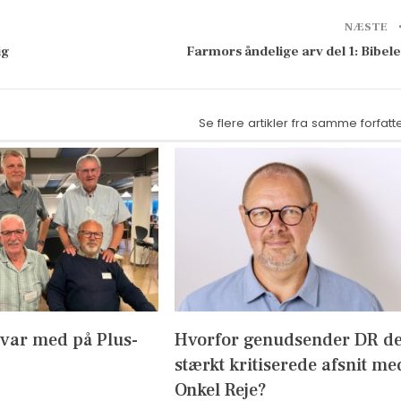
NÆSTE
ig
Farmors åndelige arv del 1: Bibel
Se flere artikler fra samme forfatt
 var med på Plus-
Hvorfor genudsender DR d
stærkt kritiserede afsnit me
Onkel Reje?