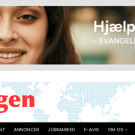
NT
ANNONCER
JOBMARKED
E-AVIS
OM OS