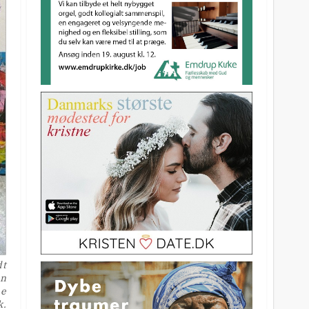
dt
an
ne
k.