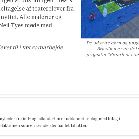
ingen af udstillingen ”Tears
deltagelse af teaterelever fra
nyttet. Alle malerier og
f Neil Tyes møde med
De udsatte børn og unge
levet til i tæt samarbejde
Brasilien er en del 
projektet ”Breath of Life
 nyheder fra ind- og udland. Hun er uddannet teolog med bifag i
ktionen som en kvinde, der har let til latter.