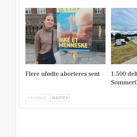
Flere ufødte aborteres sent
1.500 del
SommerC
FORRIGE
NÆSTE