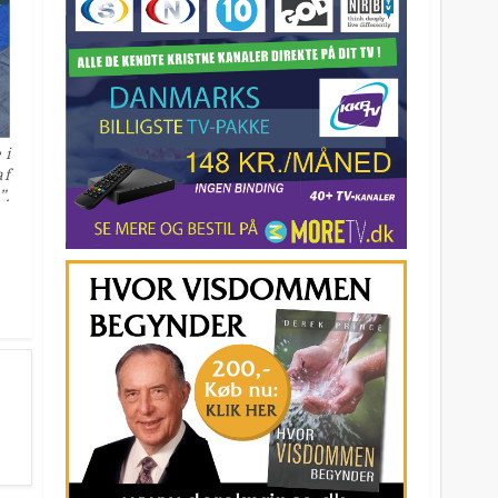
 i
af
”.