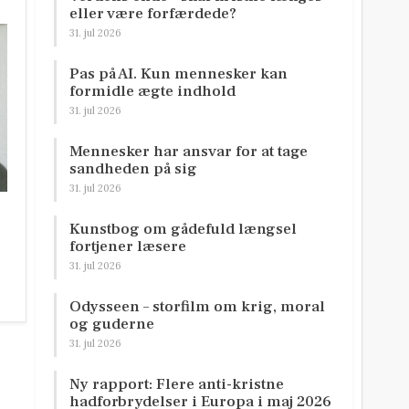
eller være forfærdede?
31. jul 2026
Pas på AI. Kun mennesker kan
formidle ægte indhold
31. jul 2026
Mennesker har ansvar for at tage
sandheden på sig
31. jul 2026
Kunstbog om gådefuld længsel
fortjener læsere
31. jul 2026
Odysseen – storfilm om krig, moral
og guderne
31. jul 2026
Ny rapport: Flere anti-kristne
hadforbrydelser i Europa i maj 2026