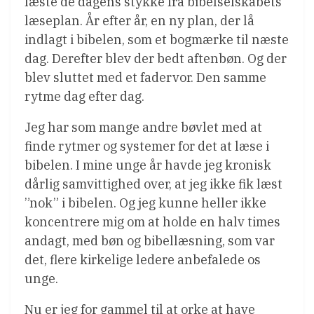
læste de dagens stykke fra bibelselskabets
læseplan. År efter år, en ny plan, der lå
indlagt i bibelen, som et bogmærke til næste
dag. Derefter blev der bedt aftenbøn. Og der
blev sluttet med et fadervor. Den samme
rytme dag efter dag.
Jeg har som mange andre bøvlet med at
finde rytmer og systemer for det at læse i
bibelen. I mine unge år havde jeg kronisk
dårlig samvittighed over, at jeg ikke fik læst
”nok” i bibelen. Og jeg kunne heller ikke
koncentrere mig om at holde en halv times
andagt, med bøn og bibellæsning, som var
det, flere kirkelige ledere anbefalede os
unge.
Nu er jeg for gammel til at orke at have