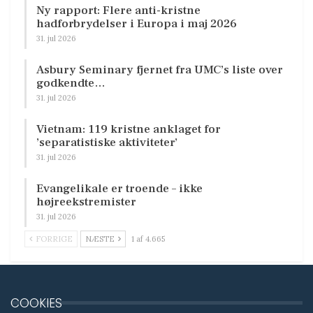
Ny rapport: Flere anti-kristne
hadforbrydelser i Europa i maj 2026
31. jul 2026
Asbury Seminary fjernet fra UMC’s liste over
godkendte…
31. jul 2026
Vietnam: 119 kristne anklaget for
’separatistiske aktiviteter’
31. jul 2026
Evangelikale er troende – ikke
højreekstremister
31. jul 2026
FORRIGE
NÆSTE
1 af 4.665
COOKIES