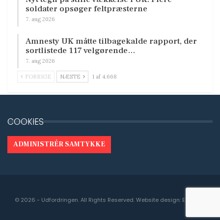
soldater opsøger feltpræsterne
7. aug 2026
Amnesty UK måtte tilbagekalde rapport, der
sortlistede 117 velgørende…
7. aug 2026
FORRIGE
NÆSTE
1 af 4.668
COOKIES
ADMINISTRÉR SAMTYKKE
© 2026 - Udfordringen. All Rights Reserved.
Website design:
Engedal