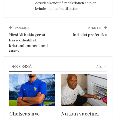
desuden kendt på redaktionen som en
kvinde, der har let til latter.
FORRIGE
NÆSTE
Hirsi Ali beklager at
Ind i det profetiske
have sidestillet
kristendommen med
islam
LÆS OGSÅ
Alle
Chelseas nye
Nu kan vacciner