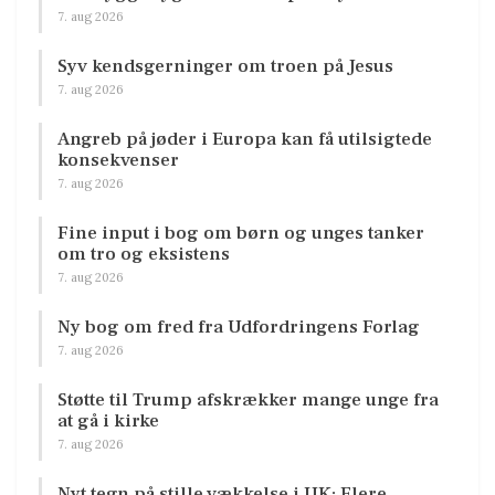
7. aug 2026
Syv kendsgerninger om troen på Jesus
7. aug 2026
Angreb på jøder i Europa kan få utilsigtede
konsekvenser
7. aug 2026
Fine input i bog om børn og unges tanker
om tro og eksistens
7. aug 2026
Ny bog om fred fra Udfordringens Forlag
7. aug 2026
Støtte til Trump afskrækker mange unge fra
at gå i kirke
7. aug 2026
Nyt tegn på stille vækkelse i UK: Flere