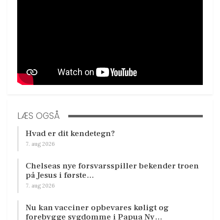
LÆS OGSÅ
Hvad er dit kendetegn?
7. aug 2026
Chelseas nye forsvarsspiller bekender troen
på Jesus i første…
7. aug 2026
Nu kan vacciner opbevares køligt og
forebygge sygdomme i Papua Ny…