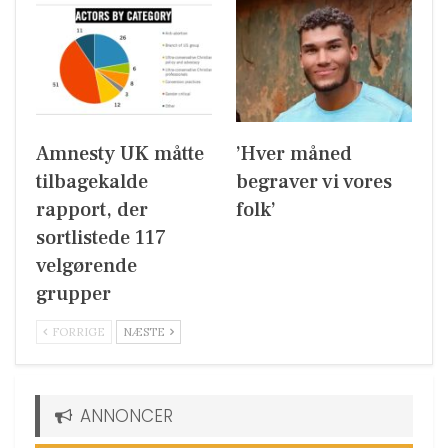
Amnesty UK måtte
’Hver måned
tilbagekalde
begraver vi vores
rapport, der
folk’
sortlistede 117
velgørende
grupper
FORRIGE
NÆSTE
ANNONCER