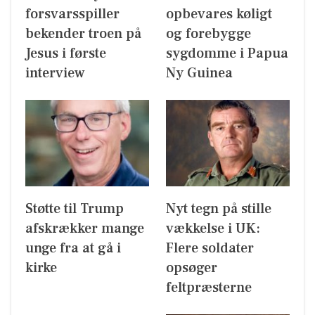
forsvarsspiller
opbevares køligt
bekender troen på
og forebygge
Jesus i første
sygdomme i Papua
interview
Ny Guinea
Støtte til Trump
Nyt tegn på stille
afskrækker mange
vækkelse i UK:
unge fra at gå i
Flere soldater
kirke
opsøger
feltpræsterne