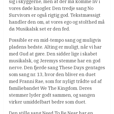
sig i skyggerne, men at der må komme liv i
vores døde knogler. Den tredje sang No
Survivors er også rigtig god. Tekstmæssigt
handler den om, at vores ego og stolthed må
dø. Musikalsk set er den fed.
Possible er en mid-tempo sang og muligvis
pladens bedste. Alting er muligt, når vi har
med Gud at gøre. Den sidder lige i skabet
musikalsk, og Jeremys stemme har en god
nerve. Den fjerde sang These Days gentages
som sang nr. 13, hvor den bliver en duet
med Franni Rae, som for nyligt trådte ud af
familiebandet We The Kingdom. Deres
stemmer lyder godt sammen, og sangen
virker umiddelbart bedre som duet.
Den stille sang Need To Be Near har en