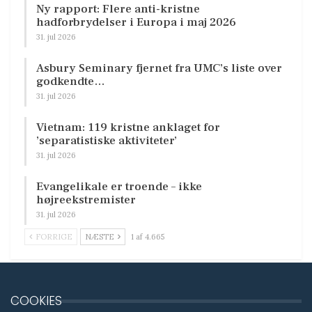
Ny rapport: Flere anti-kristne
hadforbrydelser i Europa i maj 2026
31. jul 2026
Asbury Seminary fjernet fra UMC’s liste over
godkendte…
31. jul 2026
Vietnam: 119 kristne anklaget for
’separatistiske aktiviteter’
31. jul 2026
Evangelikale er troende – ikke
højreekstremister
31. jul 2026
FORRIGE
NÆSTE
1 af 4.665
COOKIES