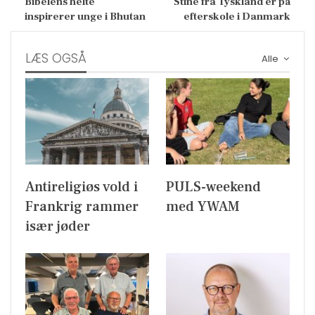
Bibelens helte
Stine fra Tyskland er på
inspirerer unge i Bhutan
efterskole i Danmark
LÆS OGSÅ
Alle
Antireligiøs vold i
PULS-weekend
Frankrig rammer
med YWAM
især jøder