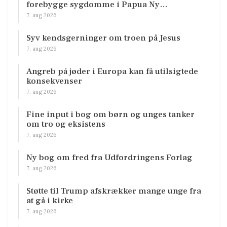
forebygge sygdomme i Papua Ny…
7. aug 2026
Syv kendsgerninger om troen på Jesus
7. aug 2026
Angreb på jøder i Europa kan få utilsigtede
konsekvenser
7. aug 2026
Fine input i bog om børn og unges tanker
om tro og eksistens
7. aug 2026
Ny bog om fred fra Udfordringens Forlag
7. aug 2026
Støtte til Trump afskrækker mange unge fra
at gå i kirke
7. aug 2026