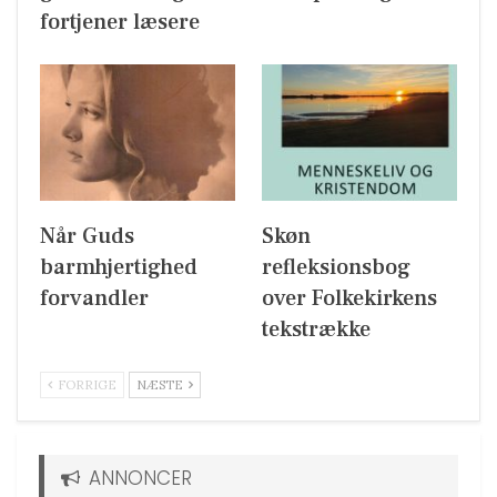
fortjener læsere
Når Guds
Skøn
barmhjertighed
refleksionsbog
forvandler
over Folkekirkens
tekstrække
FORRIGE
NÆSTE
ANNONCER