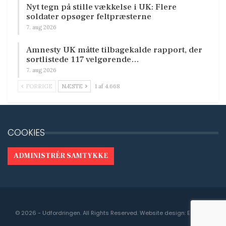
Nyt tegn på stille vækkelse i UK: Flere
soldater opsøger feltpræsterne
7. aug 2026
Amnesty UK måtte tilbagekalde rapport, der
sortlistede 117 velgørende…
7. aug 2026
FORRIGE
NÆSTE
1 af 4.668
COOKIES
ADMINISTRÉR SAMTYKKE
© 2026 - Udfordringen. All Rights Reserved.
Website design:
Engedal