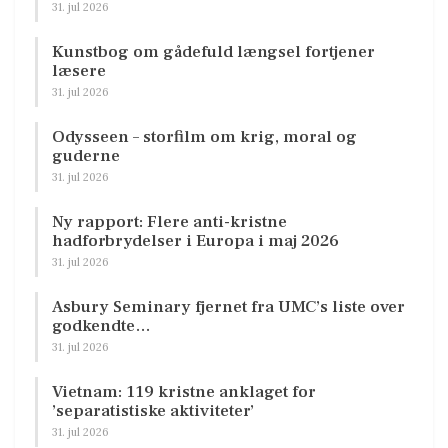
31. jul 2026
Kunstbog om gådefuld længsel fortjener
læsere
31. jul 2026
Odysseen – storfilm om krig, moral og
guderne
31. jul 2026
Ny rapport: Flere anti-kristne
hadforbrydelser i Europa i maj 2026
31. jul 2026
Asbury Seminary fjernet fra UMC’s liste over
godkendte…
31. jul 2026
Vietnam: 119 kristne anklaget for
’separatistiske aktiviteter’
31. jul 2026