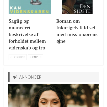
Saglig og
Roman om
nuanceret
Inkarigets fald set
beskrivelse af
med missionærens
forholdet mellem
øjne
videnskab og tro
FORRIGE
NÆSTE
ANNONCER