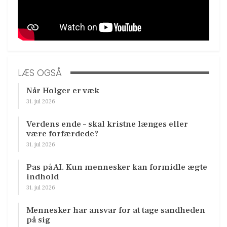
LÆS OGSÅ
Når Holger er væk
31. jul 2026
Verdens ende – skal kristne længes eller
være forfærdede?
31. jul 2026
Pas på AI. Kun mennesker kan formidle ægte
indhold
31. jul 2026
Mennesker har ansvar for at tage sandheden
på sig