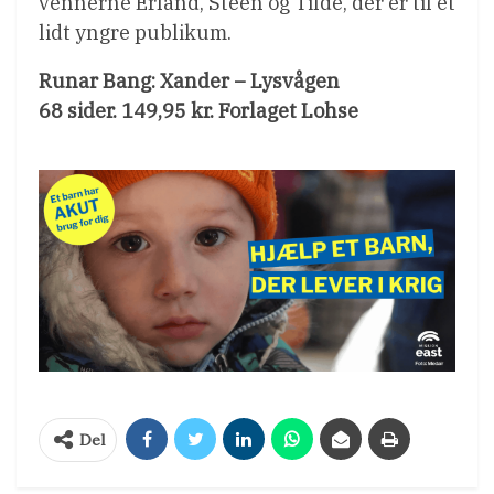
vennerne Erland, Steen og Tilde, der er til et
lidt yngre publikum.
Runar Bang: Xander – Lysvågen
68 sider. 149,95 kr. Forlaget Lohse
Del