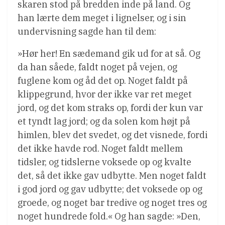
skaren stod på bredden inde på land. Og
han lærte dem meget i lignelser, og i sin
undervisning sagde han til dem:
»Hør her! En sædemand gik ud for at så. Og
da han såede, faldt noget på vejen, og
fuglene kom og åd det op. Noget faldt på
klippegrund, hvor der ikke var ret meget
jord, og det kom straks op, fordi der kun var
et tyndt lag jord; og da solen kom højt på
himlen, blev det svedet, og det visnede, fordi
det ikke havde rod. Noget faldt mellem
tidsler, og tidslerne voksede op og kvalte
det, så det ikke gav udbytte. Men noget faldt
i god jord og gav udbytte; det voksede op og
groede, og noget bar tredive og noget tres og
noget hundrede fold.« Og han sagde: »Den,