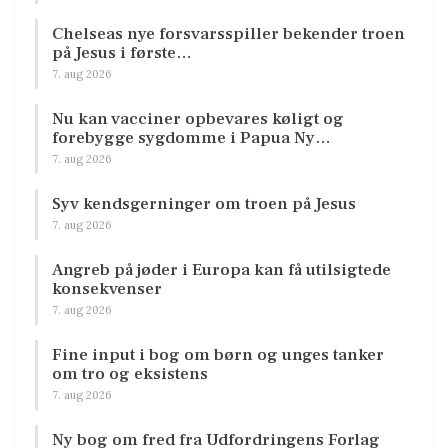
Chelseas nye forsvarsspiller bekender troen
på Jesus i første…
7. aug 2026
Nu kan vacciner opbevares køligt og
forebygge sygdomme i Papua Ny…
7. aug 2026
Syv kendsgerninger om troen på Jesus
7. aug 2026
Angreb på jøder i Europa kan få utilsigtede
konsekvenser
7. aug 2026
Fine input i bog om børn og unges tanker
om tro og eksistens
7. aug 2026
Ny bog om fred fra Udfordringens Forlag