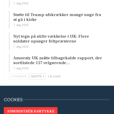
7. aug 2026
Støtte til Trump afskrækker mange unge fra
at gå i kirke
7. aug 2026
Nyt tegn på stille vækkelse i UK: Flere
soldater opsøger feltpræsterne
7. aug 2026
Amnesty UK måtte tilbagekalde rapport, der
sortlistede 117 velgørende…
7. aug 2026
FORRIGE
NÆSTE
1 af 4.668
COOKIES
ADMINISTRÉR SAMTYKKE