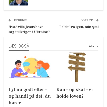
FORRIGE
NÆSTE
Hvad ville Jesus have
Fald til ro igen, min sjæl
sagt til krigen i Ukraine?
LÆS OGSÅ
Alle
Lyt nu godt efter –
Kan – og skal – vi
og handl på det, du
holde loven?
hører