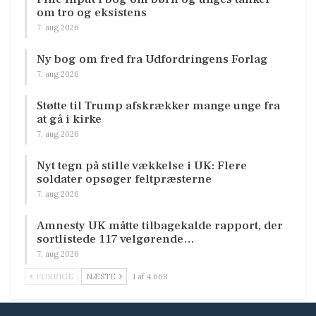
om tro og eksistens
7. aug 2026
Ny bog om fred fra Udfordringens Forlag
7. aug 2026
Støtte til Trump afskrækker mange unge fra
at gå i kirke
7. aug 2026
Nyt tegn på stille vækkelse i UK: Flere
soldater opsøger feltpræsterne
7. aug 2026
Amnesty UK måtte tilbagekalde rapport, der
sortlistede 117 velgørende…
7. aug 2026
FORRIGE
NÆSTE
1 af 4.668