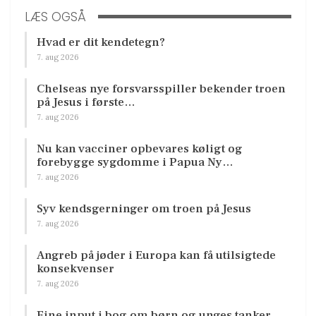
LÆS OGSÅ
Hvad er dit kendetegn?
7. aug 2026
Chelseas nye forsvarsspiller bekender troen
på Jesus i første…
7. aug 2026
Nu kan vacciner opbevares køligt og
forebygge sygdomme i Papua Ny…
7. aug 2026
Syv kendsgerninger om troen på Jesus
7. aug 2026
Angreb på jøder i Europa kan få utilsigtede
konsekvenser
7. aug 2026
Fine input i bog om børn og unges tanker