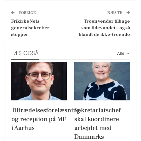
FORRIGE
NÆSTE
FrikirkeNets
Troen vender tilbage
generalsekretær
som tidevandet – også
stopper
blandt de ikke-troende
LÆS OGSÅ
Alle
Tiltrædelsesforelæsning
Sekretariatschef
og reception på MF
skal koordinere
i Aarhus
arbejdet med
Danmarks