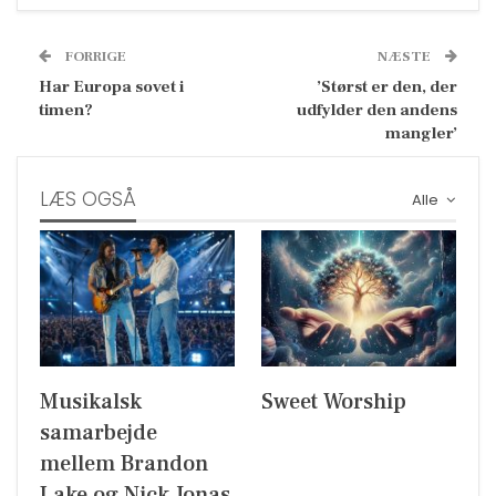
FORRIGE
NÆSTE
Har Europa sovet i
’Størst er den, der
timen?
udfylder den andens
mangler’
LÆS OGSÅ
Alle
Musikalsk
Sweet Worship
samarbejde
mellem Brandon
Lake og Nick Jonas