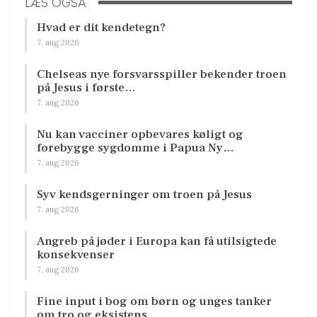
LÆS OGSÅ
Hvad er dit kendetegn?
7. aug 2026
Chelseas nye forsvarsspiller bekender troen
på Jesus i første…
7. aug 2026
Nu kan vacciner opbevares køligt og
forebygge sygdomme i Papua Ny…
7. aug 2026
Syv kendsgerninger om troen på Jesus
7. aug 2026
Angreb på jøder i Europa kan få utilsigtede
konsekvenser
7. aug 2026
Fine input i bog om børn og unges tanker
om tro og eksistens