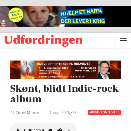
Skønt, blidt Indie-rock
album
MUSIK-ANMELDELSE
1. aug. 2025/31
Af
Ester Moore