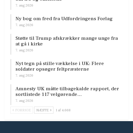
7. aug 2026
Ny bog om fred fra Udfordringens Forlag
7. aug 2026
Støtte til Trump afskrækker mange unge fra
at gå i kirke
7. aug 2026
Nyt tegn på stille vækkelse i UK: Flere
soldater opsøger feltpræsterne
7. aug 2026
Amnesty UK måtte tilbagekalde rapport, der
sortlistede 117 velgørende…
7. aug 2026
FORRIGE
NÆSTE
1 af 4.668