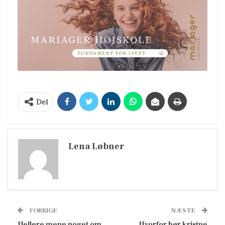
Del
Lena Løbner
FORRIGE
NÆSTE
Hellere mene noget om
Hvorfor bør kristne