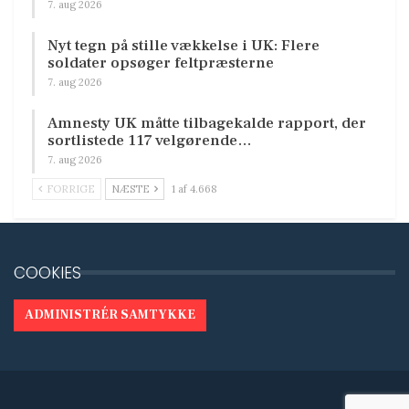
7. aug 2026
Nyt tegn på stille vækkelse i UK: Flere
soldater opsøger feltpræsterne
7. aug 2026
Amnesty UK måtte tilbagekalde rapport, der
sortlistede 117 velgørende…
7. aug 2026
FORRIGE
NÆSTE
1 af 4.668
COOKIES
ADMINISTRÉR SAMTYKKE