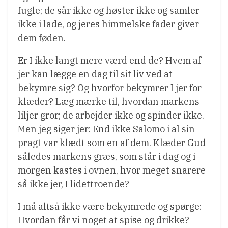
fugle; de sår ikke og høster ikke og samler
ikke i lade, og jeres himmelske fader giver
dem føden.
Er I ikke langt mere værd end de? Hvem af
jer kan lægge en dag til sit liv ved at
bekymre sig? Og hvorfor bekymrer I jer for
klæder? Læg mærke til, hvordan markens
liljer gror; de arbejder ikke og spinder ikke.
Men jeg siger jer: End ikke Salomo i al sin
pragt var klædt som en af dem. Klæder Gud
således markens græs, som står i dag og i
morgen kastes i ovnen, hvor meget snarere
så ikke jer, I lidettroende?
I må altså ikke være bekymrede og spørge:
Hvordan får vi noget at spise og drikke?