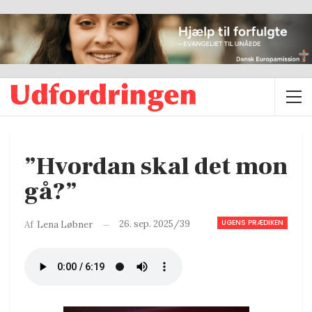
”Hvordan skal det mon
gå?”
UGENS PRÆDIKEN
26. sep. 2025/39
Af
Lena Løbner