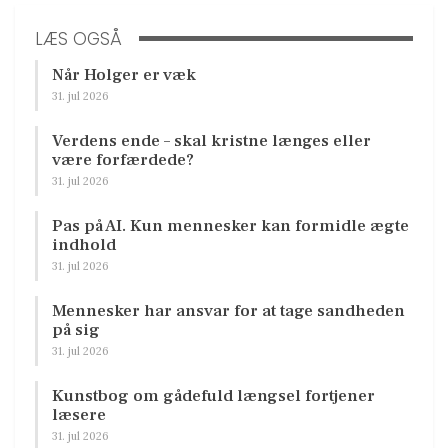
LÆS OGSÅ
Når Holger er væk
31. jul 2026
Verdens ende – skal kristne længes eller
være forfærdede?
31. jul 2026
Pas på AI. Kun mennesker kan formidle ægte
indhold
31. jul 2026
Mennesker har ansvar for at tage sandheden
på sig
31. jul 2026
Kunstbog om gådefuld længsel fortjener
læsere
31. jul 2026