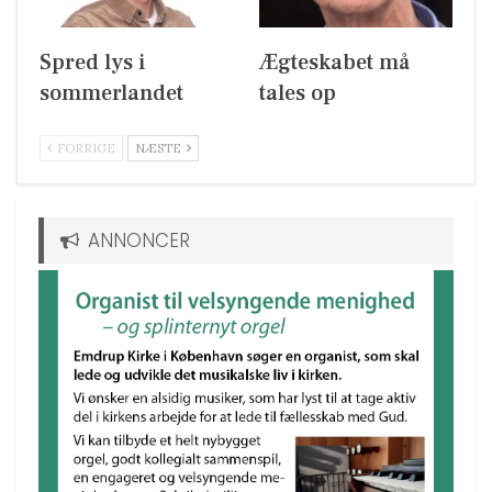
Spred lys i
Ægteskabet må
sommerlandet
tales op
FORRIGE
NÆSTE
ANNONCER