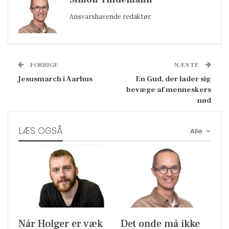
Ansvarshavende redaktør.
FORRIGE
NÆSTE
Jesusmarch i Aarhus
En Gud, der lader sig
bevæge af menneskers
nød
LÆS OGSÅ
Alle
Når Holger er væk
Det onde må ikke