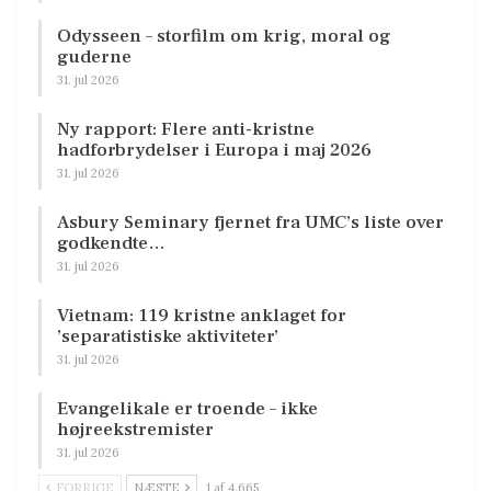
Odysseen – storfilm om krig, moral og
guderne
31. jul 2026
Ny rapport: Flere anti-kristne
hadforbrydelser i Europa i maj 2026
31. jul 2026
Asbury Seminary fjernet fra UMC’s liste over
godkendte…
31. jul 2026
Vietnam: 119 kristne anklaget for
’separatistiske aktiviteter’
31. jul 2026
Evangelikale er troende – ikke
højreekstremister
31. jul 2026
FORRIGE
NÆSTE
1 af 4.665