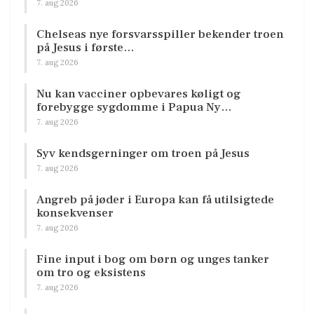
7. aug 2026
Chelseas nye forsvarsspiller bekender troen
på Jesus i første…
7. aug 2026
Nu kan vacciner opbevares køligt og
forebygge sygdomme i Papua Ny…
7. aug 2026
Syv kendsgerninger om troen på Jesus
7. aug 2026
Angreb på jøder i Europa kan få utilsigtede
konsekvenser
7. aug 2026
Fine input i bog om børn og unges tanker
om tro og eksistens
7. aug 2026