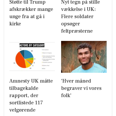
Støtte til Trump
Nyt tegn på stille
afskrækker mange
vækkelse i UK:
unge fra at gå i
Flere soldater
kirke
opsøger
feltpræsterne
Amnesty UK måtte
’Hver måned
tilbagekalde
begraver vi vores
rapport, der
folk’
sortlistede 117
velgørende