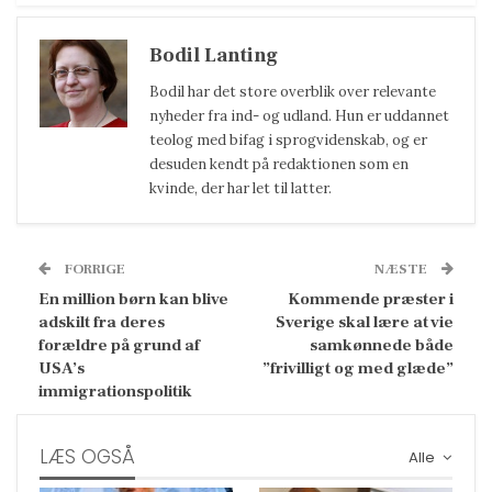
Bodil Lanting
Bodil har det store overblik over relevante
nyheder fra ind- og udland. Hun er uddannet
teolog med bifag i sprogvidenskab, og er
desuden kendt på redaktionen som en
kvinde, der har let til latter.
FORRIGE
NÆSTE
En million børn kan blive
Kommende præster i
adskilt fra deres
Sverige skal lære at vie
forældre på grund af
samkønnede både
USA’s
”frivilligt og med glæde”
immigrationspolitik
LÆS OGSÅ
Alle