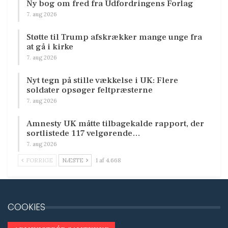
Ny bog om fred fra Udfordringens Forlag
7. aug 2026
Støtte til Trump afskrækker mange unge fra
at gå i kirke
7. aug 2026
Nyt tegn på stille vækkelse i UK: Flere
soldater opsøger feltpræsterne
7. aug 2026
Amnesty UK måtte tilbagekalde rapport, der
sortlistede 117 velgørende…
7. aug 2026
FORRIGE
NÆSTE
1 af 4.668
COOKIES