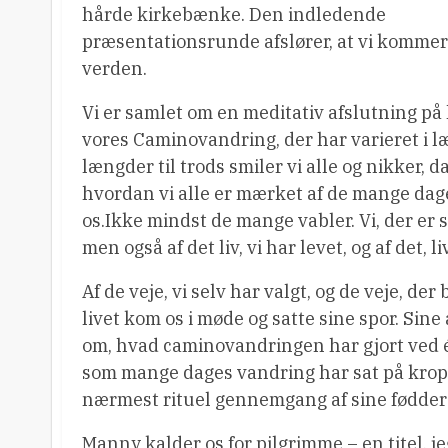
hårde kirkebænke. Den indledende
præsentationsrunde afslører, at vi kommer
verden.
Vi er samlet om en meditativ afslutning på
vores Caminovandring, der har varieret i læ
længder til trods smiler vi alle og nikker
hvordan vi alle er mærket af de mange dage
os.Ikke mindst de mange vabler. Vi, der er sa
men også af det liv, vi har levet, og af det, l
Af de veje, vi selv har valgt, og de veje, de
livet kom os i møde og satte sine spor. Sine
om, hvad caminovandringen har gjort ved én.
som mange dages vandring har sat på kropp
nærmest rituel gennemgang af sine fødder f
Manny kalder os for pilgrimme – en titel, j