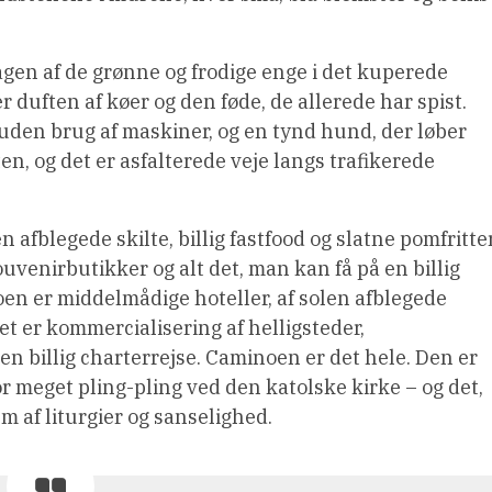
en af de grønne og frodige enge i det kuperede
er duften af køer og den føde, de allerede har spist.
 uden brug af maskiner, og en tynd hund, der løber
en, og det er asfalterede veje langs trafikerede
afblegede skilte, billig fastfood og slatne pomfritter
ouvenirbutikker og alt det, man kan få på en billig
en er middelmådige hoteller, af solen afblegede
 Det er kommercialisering af helligsteder,
en billig charterrejse. Caminoen er det hele. Den er
or meget pling-pling ved den katolske kirke – og det,
m af liturgier og sanselighed.