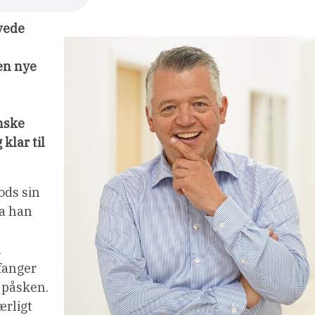
vede
en nye
inske
klar til
ods sin
da han
d
 fanger
r påsken.
ærligt