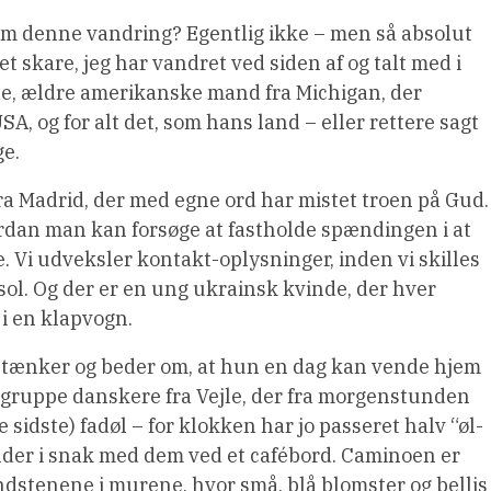
 denne vandring? Egentlig ikke – men så absolut
et skare, jeg har vandret ved siden af og talt med i
e, ældre amerikanske mand fra Michigan, der
A, og for alt det, som hans land – eller rettere sagt
ge.
ra Madrid, der med egne ord har mistet troen på Gud.
ordan man kan forsøge at fastholde spændingen i at
Vi udveksler kontakt-oplysninger, inden vi skilles
ol. Og der er en ung ukrainsk kvinde, der hver
 i en klapvogn.
g tænker og beder om, at hun en dag kan vende hjem
en gruppe danskere fra Vejle, der fra morgenstunden
sidste) fadøl – for klokken har jo passeret halv “øl-
lder i snak med dem ved et cafébord. Caminoen er
stenene i murene, hvor små, blå blomster og bellis