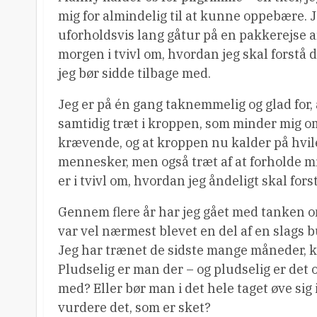
mig for almindelig til at kunne oppebære. J
uforholdsvis lang gåtur på en pakkerejse ar
morgen i tvivl om, hvordan jeg skal forstå 
jeg bør sidde tilbage med.
Jeg er på én gang taknemmelig og glad for, 
samtidig træt i kroppen, som minder mig om,
krævende, og at kroppen nu kalder på hvil
mennesker, men også træt af at forholde mi
er i tvivl om, hvordan jeg åndeligt skal for
Gennem flere år har jeg gået med tanken o
var vel nærmest blevet en del af en slags bu
Jeg har trænet de sidste mange måneder, køb
Pludselig er man der – og pludselig er det 
med? Eller bør man i det hele taget øve sig i
vurdere det, som er sket?