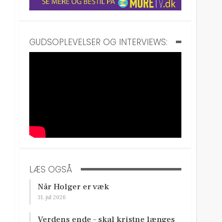
GUDSOPLEVELSER OG INTERVIEWS:
LÆS OGSÅ
Når Holger er væk
31. jul 2026
Verdens ende – skal kristne længes