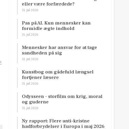
eller være forfærdede?
31. jul 2026
Pas på AI. Kun mennesker kan
formidle ægte indhold
31. jul 2026
Mennesker har ansvar for at tage
sandheden på sig
31. jul 2026
.
Kunstbog om gådefuld længsel
fortjener læsere
31. jul 2026
Odysseen – storfilm om krig, moral
og guderne
31. jul 2026
Ny rapport: Flere anti-kristne
hadforbrydelser i Europa i maj 2026