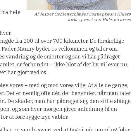
 fra hele
Af Jesper Oehlenschlæger Sognepræst i Hiller
kirke, præst ved Hillerød arres
 hver
ngde fra 100 til over 700 kilometer. De forskellige
, da Fader Manny byder os velkommen og taler om,
s vandring og de smerter og sår, vi har pådraget
mlet, er forbundet – ikke blot af det liv, vi lever nu,
ivet har gjort ved os.
r blev vores – med og mod vores vilje. Af alle de gange,
 ar. Det er nemlig ofte dér, det begynder, når man tale
 De skader, man har pådraget sig, den stille slitage
en, og som hver morgen giver anledning til en
or at forebygge nye vabler.
eg har en smule svært ved at tage i min mund og føler