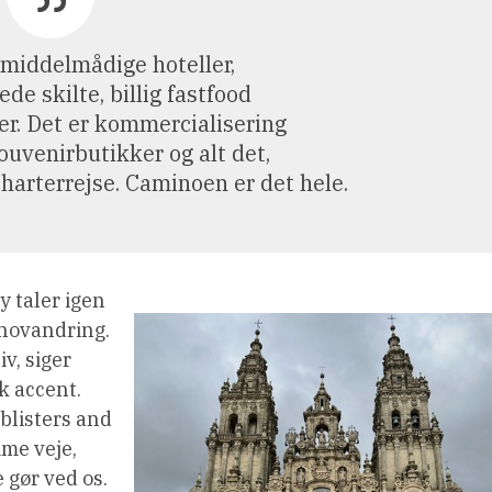
middelmådige hoteller,
ede skilte, billig fastfood
er. Det er kommercialisering
souvenirbutikker og alt det,
charterrejse. Caminoen er det hele.
y taler igen
inovandring.
v, siger
k accent.
 blisters and
mme veje,
 gør ved os.