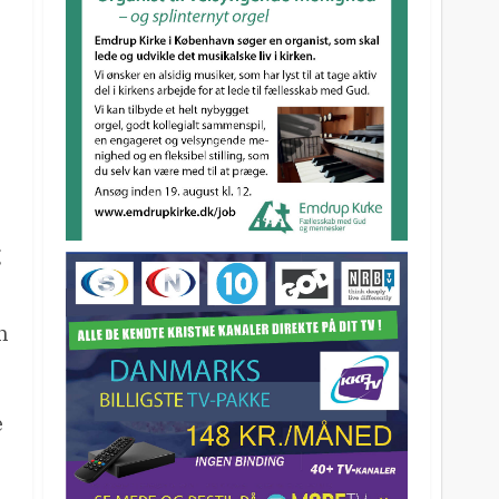
e
g
n
e