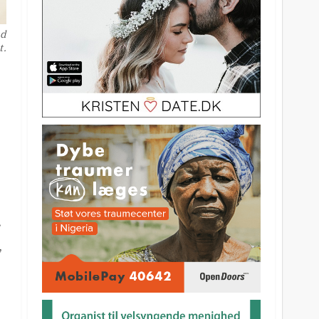
ød
t.
r
,