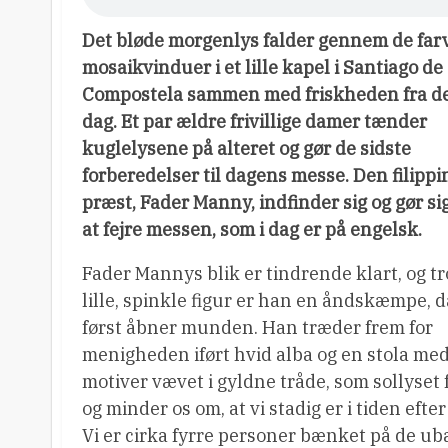
Det bløde morgenlys falder gennem de far
mosaikvinduer i et lille kapel i Santiago de
Compostela sammen med friskheden fra d
dag. Et par ældre frivillige damer tænder
kuglelysene på alteret og gør de sidste
forberedelser til dagens messe. Den filipp
præst, Fader Manny, indfinder sig og gør sig 
at fejre messen, som i dag er på engelsk.
Fader Mannys blik er tindrende klart, og tr
lille, spinkle figur er han en åndskæmpe, 
først åbner munden. Han træder frem for
menigheden iført hvid alba og en stola me
motiver vævet i gyldne tråde, som sollyset
og minder os om, at vi stadig er i tiden efte
Vi er cirka fyrre personer bænket på de ub