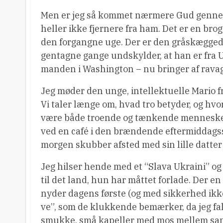
Men er jeg så kommet nærmere Gud gennem
heller ikke fjernere fra ham. Det er en brog
den forgangne uge. Der er den gråskægged
gentagne gange undskylder, at han er fra US
manden i Washington – nu bringer af rava
Jeg møder den unge, intellektuelle Mario f
Vi taler længe om, hvad tro betyder, og hv
være både troende og tænkende menneske. 
ved en café i den brændende eftermiddagss
morgen skubber afsted med sin lille datter
Jeg hilser hende med et “Slava Ukraini” o
til det land, hun har måttet forlade. Der 
nyder dagens første (og med sikkerhed ikke 
ve”, som de klukkende bemærker, da jeg fa
smukke, små kapeller med mos mellem sand