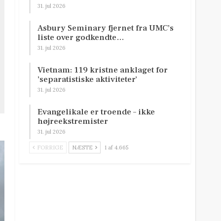
31. jul 2026
Asbury Seminary fjernet fra UMC’s
liste over godkendte…
31. jul 2026
Vietnam: 119 kristne anklaget for
’separatistiske aktiviteter’
31. jul 2026
Evangelikale er troende – ikke
højreekstremister
31. jul 2026
FORRIGE
NÆSTE
1 af 4.665