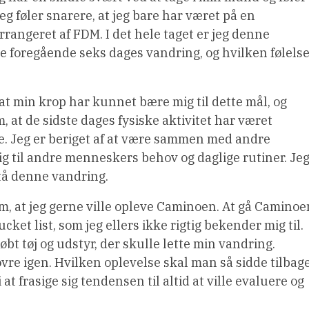
eg føler snarere, at jeg bare har været på en
rangeret af FDM. I det hele taget er jeg denne
de foregående seks dages vandring, og hvilken følels
at min krop har kunnet bære mig til dette mål, og
 at de sidste dages fysiske aktivitet har været
e. Jeg er beriget af at være sammen med andre
g til andre menneskers behov og daglige rutiner. Je
stå denne vandring.
m, at jeg gerne ville opleve Caminoen. At gå Caminoe
cket list, som jeg ellers ikke rigtig bekender mig til.
t tøj og udstyr, der skulle lette min vandring.
ovre igen. Hvilken oplevelse skal man så sidde tilbag
 at frasige sig tendensen til altid at ville evaluere og