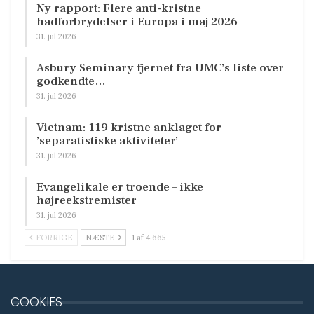
Ny rapport: Flere anti-kristne
hadforbrydelser i Europa i maj 2026
31. jul 2026
Asbury Seminary fjernet fra UMC’s liste over
godkendte…
31. jul 2026
Vietnam: 119 kristne anklaget for
’separatistiske aktiviteter’
31. jul 2026
Evangelikale er troende – ikke
højreekstremister
31. jul 2026
FORRIGE
NÆSTE
1 af 4.665
COOKIES