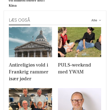
en million bibler ind i
Kina
LÆS OGSÅ
Alle
Antireligiøs vold i
PULS-weekend
Frankrig rammer
med YWAM
især jøder