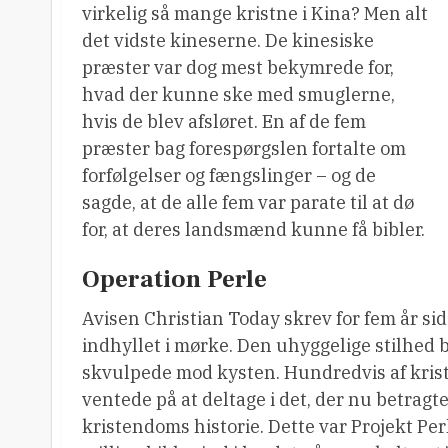
virkelig så mange kristne i Kina? Men alt
det vidste kineserne. De kinesiske
præster var dog mest bekymrede for,
hvad der kunne ske med smuglerne,
hvis de blev afsløret. En af de fem
præster bag forespørgslen fortalte om
forfølgelser og fængslinger – og de
sagde, at de alle fem var parate til at dø
for, at deres landsmænd kunne få bibler.
Operation Perle
Avisen Christian Today skrev for fem år s
indhyllet i mørke. Den uhyggelige stilhed ble
skvulpede mod kysten. Hundredvis af kristn
ventede på at deltage i det, der nu betragt
kristendoms historie. Dette var Projekt Pe