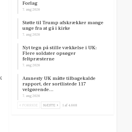
Forlag
7. aug 2026
Støtte til Trump afskrækker mange
unge fra at gå i kirke
7. aug 2026
Nyt tegn på stille vækkelse i UK:
Flere soldater opsøger
feltpræsterne
7. aug 2026
k
Amnesty UK måtte tilbagekalde
rapport, der sortlistede 117
velgørende…
7. aug 2026
FORRIGE
NÆSTE
1 af 4.668