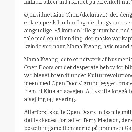
million bibler ind i landet på en enkelt nat.
Øjenvidnet Xiao Chen (dæknavn), der denga
et kæmpe skib uden flag, der langsomt næ
ængstelige. Så kom en lille gummibåd ned fr
tale med en udlænding, der måske var kapta
kvinde ved navn Mama Kwang, hvis mand sad
Mama Kwang ledte et netværk af husmenighe
Open Doors om det desperate behov for bib
var blevet brændt under Kulturrevolutione
ideen med Open Doors’ grundlægger, broder
frem til Kina ad søvejen. Alt skulle foregå 
afsejling og levering.
Allerførst skulle Open Doors indsamle mill
det lykkedes, fortæller Terry Madison, der
besætningsmedlemmerne på prammen Gabrie