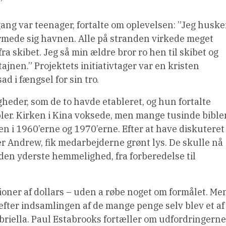
”
ng var teenager, fortalte om oplevelsen: ”Jeg huske
rmede sig havnen. Alle på stranden virkede meget
a skibet. Jeg så min ældre bror ro hen til skibet og
jnen.” Projektets initiativtager var en kristen
 i fængsel for sin tro.
der, som de to havde etableret, og hun fortalte
ler. Kirken i Kina voksede, men mange tusinde bible
n i 1960’erne og 1970’erne. Efter at have diskuteret
 Andrew, fik medarbejderne grønt lys. De skulle nå
i den yderste hemmelighed, fra forberedelse til
ioner af dollars – uden a røbe noget om formålet. Me
 efter indsamlingen af de mange penge selv blev et af
lla. Paul Estabrooks fortæller om udfordringerne