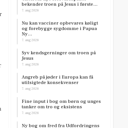
bekender troen på Jesus i første…
7. aug 2026
r
Nu kan vacciner opbevares køligt
og forebygge sygdomme i Papua
Ny…
7. aug 2026
Syv kendsgerninger om troen på
Jesus
r
7. aug 2026
Angreb på jøder i Europa kan få
utilsigtede konsekvenser
7. aug 2026
Fine input i bog om børn og unges
tanker om tro og eksistens
n
7. aug 2026
Ny bog om fred fra Udfordringens