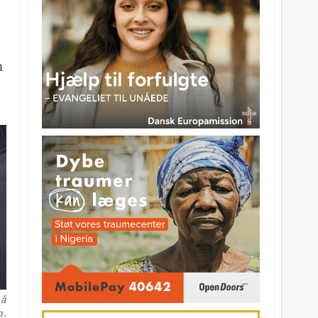
m
på
n.