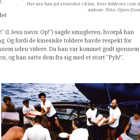
.
Her ses han på stranden i Kina, hvor biblerne i sin t
ankom. Foto: Open Doo
det
e!” (I Jesu navn: Op!”) sagde smugleren, hvorpå han
g. Og fordi de kinesiske toldere havde respekt for
nnem uden videre. Da han var kommet godt igennem
n, og han satte dem fra sig med et stort ”Pyh!”,