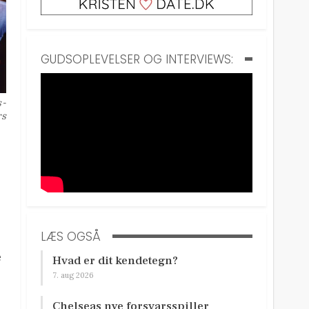
GUDSOPLEVELSER OG INTERVIEWS:
s-
rs
LÆS OGSÅ
e
Hvad er dit kendetegn?
7. aug 2026
Chelseas nye forsvarsspiller