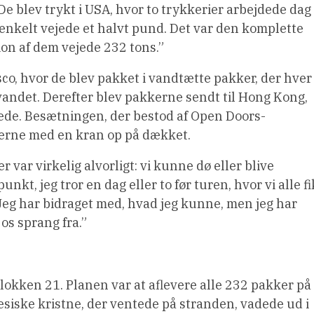
De blev trykt i USA, hvor to trykkerier arbejdede dag
r enkelt vejede et halvt pund. Det var den komplette
lion af dem vejede 232 tons.”
sco, hvor de blev pakket i vandtætte pakker, der hver
vandet. Derefter blev pakkerne sendt til Hong Kong,
tede. Besætningen, der bestod af Open Doors-
lerne med en kran op på dækket.
 var virkelig alvorligt: ​​vi kunne dø eller blive
unkt, jeg tror en dag eller to før turen, hvor vi alle fi
 Jeg har bidraget med, hvad jeg kunne, men jeg har
​os sprang fra.”
okken 21. Planen var at aflevere alle 232 pakker på
inesiske kristne, der ventede på stranden, vadede ud i