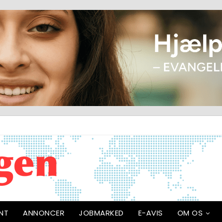
NT
ANNONCER
JOBMARKED
E-AVIS
OM OS