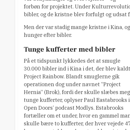
forbøn for projektet. Under Kulturrevolut
bibler, og de kristne blev forfulgt og udsat 
Men der var stadig mange kristne i Kina, o
hunger efter bibler.
Tunge kufferter med bibler
På et tidspunkt lykkedes det at smugle
30.000 bibler ind i Kina i det, der blev kald
Project Rainbow. Blandt smuglerne gik
operationen dog under navnet ”Project
Hernia” (Brok), fordi der skulle slæbes meg
tunge kufferter, oplyser Paul Eastabrooks i
Open Doors’ podcast Modlys. Estabrooks
fortæller om et under, hvor en gammel ma
skulle bære to kufferter, der hver vejede 4