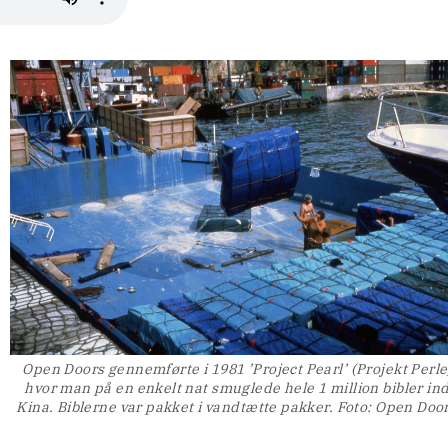
Open Doors gennemførte i 1981 ’Project Pearl’ (Projekt Perle
hvor man på en enkelt nat smuglede hele 1 million bibler ind
Kina. Biblerne var pakket i vandtætte pakker. Foto: Open Doo