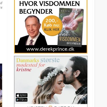
id
rs