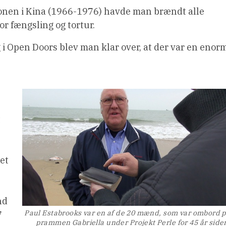
ionen i Kina (1966-1976) havde man brændt alle
for fængsling og tortur.
g i Open Doors blev man klar over, at der var en enor
t
et
nd
Paul Estabrooks var en af de 20 mænd, som var ombord 
7
prammen Gabriella under Projekt Perle for 45 år side