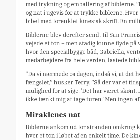
med trykning og emballering af biblerne. ”
og nat i ugevis for at trykke biblerne. Hve
bibel med forenklet kinesisk skrift. En mil
Biblerne blev derefter sendt til San Franci
vejede et ton – men stadig kunne flyde på 
hvor den specialbygge båd, Gabriella, ven
medarbejdere fra hele verden, lastede bib
”Da vi nærmede os dagen, indså vi, at det her
fængslet,” husker Terry. ”Så der var et tidsp
mulighed for at sige: ’Det har været skønt.
ikke tænkt mig at tage turen.’ Men ingen af ​
Miraklenes nat
Biblerne ankom ud for stranden omkring kl
hver et ton i løbet af en enkelt time. De k