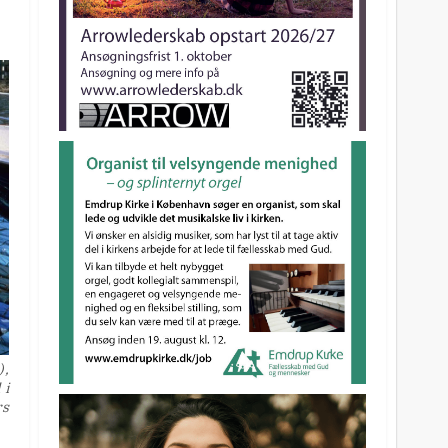
),
 i
rs