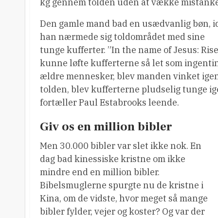
kg gennem tolden uden at vække mistanke
Den gamle mand bad en usædvanlig bøn, i
han nærmede sig toldområdet med sine
tunge kufferter. ”In the name of Jesus: Ris
kunne løfte kufferterne så let som ingentin
ældre mennesker, blev manden vinket ige
tolden, blev kufferterne pludselig tunge ige
fortæller Paul Estabrooks leende.
Giv os en million bibler
Men 30.000 bibler var slet ikke nok. En
dag bad kinessiske kristne om ikke
mindre end en million bibler.
Bibelsmuglerne spurgte nu de kristne i
Kina, om de vidste, hvor meget så mange
bibler fylder, vejer og koster? Og var der