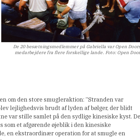
De 20 besætningsmedlemmer på Gabriella var Open Door
medarbejdere fra flere forskellige lande. Foto: Open Doo
iden om den store smugleraktion: ”Stranden var
v lejlighedsvis brudt af lyden af ​​bølger, der blidt
e var stille samlet på den sydlige kinesiske kyst. D
es som et afgørende øjeblik i den kinesiske
rle, en ekstraordinær operation for at smugle en