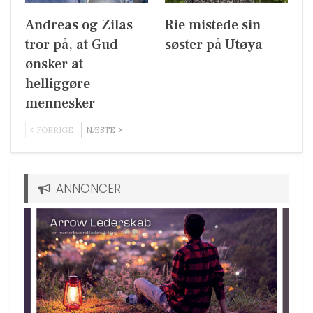
Andreas og Zilas
Rie mistede sin
tror på, at Gud
søster på Utøya
ønsker at
helliggøre
mennesker
FORRIGE
NÆSTE
ANNONCER