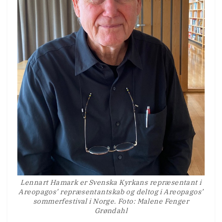
Lennart Hamark er Svenska Kyrkans repræsentant i
Areopagos’ repræsentantskab og deltog i Areopagos’
sommerfestival i Norge. Foto: Malene Fenger
Grøndahl