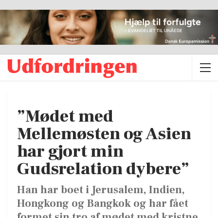
”Mødet med
Mellemøsten og Asien
har gjort min
Gudsrelation dybere”
Han har boet i Jerusalem, Indien,
Hongkong og Bangkok og har fået
formet sin tro af mødet med kristne