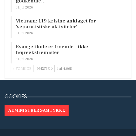
godkendte…
31. jul 2026
Vietnam: 119 kristne anklaget for
’separatistiske aktiviteter’
31. jul 2026
Evangelikale er troende – ikke
højreekstremister
31. jul 2026
FORRIGE
NÆSTE
1 af 4.665
COOKIES
ADMINISTRÉR SAMTYKKE