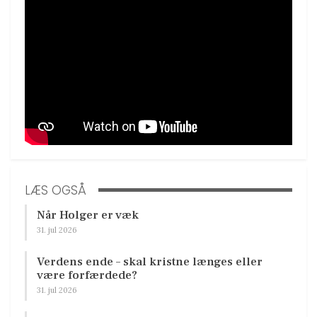
LÆS OGSÅ
Når Holger er væk
31. jul 2026
Verdens ende – skal kristne længes eller
være forfærdede?
31. jul 2026