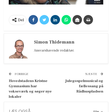
Del
Simon Thidemann
Ansvarshavende redaktør.
FORRIGE
NÆSTE
Hovedstadens Kristne
Julegospelmusical og
Gymnasium har
fællessang på
vokseværk og søger nye
Rådhuspladsen
lokaler
LÆS OGSÅ
Alle