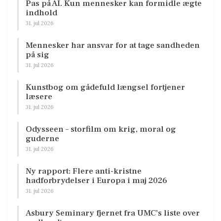
Pas på AI. Kun mennesker kan formidle ægte
indhold
31. jul 2026
Mennesker har ansvar for at tage sandheden
på sig
31. jul 2026
Kunstbog om gådefuld længsel fortjener
læsere
31. jul 2026
Odysseen – storfilm om krig, moral og
guderne
31. jul 2026
Ny rapport: Flere anti-kristne
hadforbrydelser i Europa i maj 2026
31. jul 2026
Asbury Seminary fjernet fra UMC’s liste over