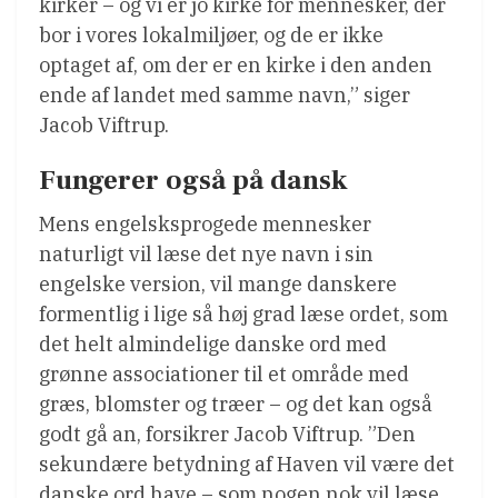
kirker – og vi er jo kirke for mennesker, der
bor i vores lokalmiljøer, og de er ikke
optaget af, om der er en kirke i den anden
ende af landet med samme navn,” siger
Jacob Viftrup.
Fungerer også på dansk
Mens engelsksprogede mennesker
naturligt vil læse det nye navn i sin
engelske version, vil mange danskere
formentlig i lige så høj grad læse ordet, som
det helt almindelige danske ord med
grønne associationer til et område med
græs, blomster og træer – og det kan også
godt gå an, forsikrer Jacob Viftrup. ”Den
sekundære betydning af Haven vil være det
danske ord have – som nogen nok vil læse