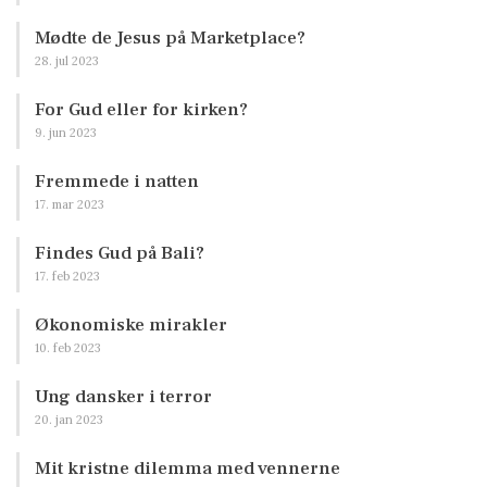
Mødte de Jesus på Marketplace?
28. jul 2023
For Gud eller for kirken?
9. jun 2023
Fremmede i natten
17. mar 2023
Findes Gud på Bali?
17. feb 2023
Økonomiske mirakler
10. feb 2023
Ung dansker i terror
20. jan 2023
Mit kristne dilemma med vennerne