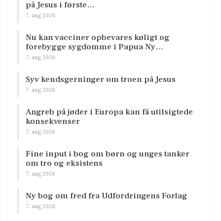
på Jesus i første…
7. aug 2026
Nu kan vacciner opbevares køligt og
forebygge sygdomme i Papua Ny…
7. aug 2026
Syv kendsgerninger om troen på Jesus
7. aug 2026
Angreb på jøder i Europa kan få utilsigtede
konsekvenser
7. aug 2026
Fine input i bog om børn og unges tanker
om tro og eksistens
7. aug 2026
Ny bog om fred fra Udfordringens Forlag
7. aug 2026