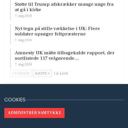
Støtte til Trump afskrækker mange unge fra
at gå i kirke
7. aug 2026
Nyt tegn på stille vækkelse i UK: Flere
soldater opsøger feltpræsterne
7. aug 2026
Amnesty UK måtte tilbagekalde rapport, der
sortlistede 117 velgørende…
7. aug 2026
FORRIGE
NÆSTE
1 af 4.668
COOKIES
ADMINISTRÉR SAMTYKKE